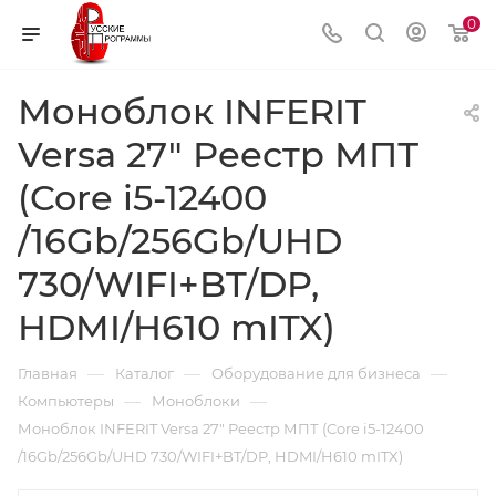
0
Моноблок INFERIT
Versa 27" Реестр МПТ
(Core i5-12400
/16Gb/256Gb/UHD
730/WIFI+BT/DP,
HDMI/H610 mITX)
—
—
—
Главная
Каталог
Оборудование для бизнеса
—
—
Компьютеры
Моноблоки
Моноблок INFERIT Versa 27" Реестр МПТ (Core i5-12400
/16Gb/256Gb/UHD 730/WIFI+BT/DP, HDMI/H610 mITX)