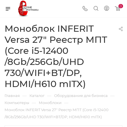
0
Моноблок INFERIT
Versa 27" Реестр МПТ
(Core i5-12400
/8Gb/256Gb/UHD
730/WIFI+BT/DP,
HDMI/H610 mITX)
—
—
—
Главная
Каталог
Оборудование для бизнеса
—
—
Компьютеры
Моноблоки
Моноблок INFERIT Versa 27" Реестр МПТ (Core i5-12400
/8Gb/256Gb/UHD 730/WIFI+BT/DP, HDMI/H610 mITX)