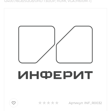
12400 /16Gb/512Gb/UHD 730/DP, HDMI, VGA /H610M-T)
Артикул:
INF_R0032