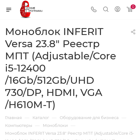
0
Моноблок INFERIT
Versa 23.8" Реестр
МПТ (Adjustable/Core
i5-12400
/16Gb/512Gb/UHD
730/DP, HDMI, VGA
/H610M-T)
—
—
—
Главная
Каталог
Оборудование для бизнеса
—
—
Компьютеры
Моноблоки
Моноблок INFERIT Versa 23.8" Реестр МПТ (Adjustable/Core i5-