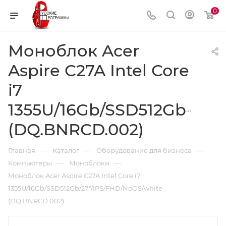
0
Моноблок Acer
Aspire C27A Intel Core
i7
1355U/16Gb/SSD512Gb/27"
(DQ.BNRCD.002)
—
—
—
Главная
Каталог
Оборудование для бизнеса
—
—
Компьютеры
Моноблоки
Моноблок Acer Aspire C27A Intel Core i7
1355U/16Gb/SSD512Gb/27"/IPS/FHD/NoOS/white
(DQ.BNRCD.002)