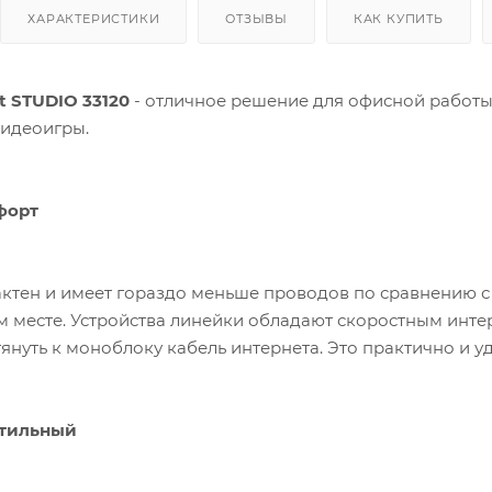
ХАРАКТЕРИСТИКИ
ОТЗЫВЫ
КАК КУПИТЬ
t STUDIO 33120
- отличное решение для офисной работы и обычных пользователей, которые не играют
видеоигры.
форт
ктен и имеет гораздо меньше проводов по сравнению 
м месте. Устройства линейки обладают скоростным интер
януть к моноблоку кабель интернета. Это практично и у
стильный