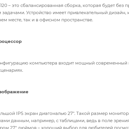
3120 – это сбалансированная сборка, которая будет без
задачами. Устройство имеет привлекательный дизайн, к
м месте, так и в офисном пространстве.
роцессор
онфигурацию компьютера входит мощный современный пр
ценариях.
изображение
льшой IPS экран диагональю 27". Такой размер монитор
ми данным, например, с таблицами, ведь в поле зрени
ром 27" дюймов – хороший выбор для любителей посмо