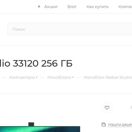
Акции
Блог
Как купить
Компа
o 33120 256 ГБ
—
—
—
Компьютеры
Моноблоки
Моноблок Raskat Studio 
Нашли деше