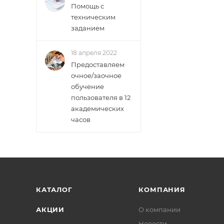
Помощь с
техническим
заданием
18 апреля 2022
Предоставляем
очное/заочное
обучение
пользователя в 12
академических
часов
КАТАЛОГ
КОМПАНИЯ
АКЦИИ
О компании
Новости