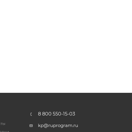
8 800 550-15-03
аты
kp@ruprogram.ru
тавки