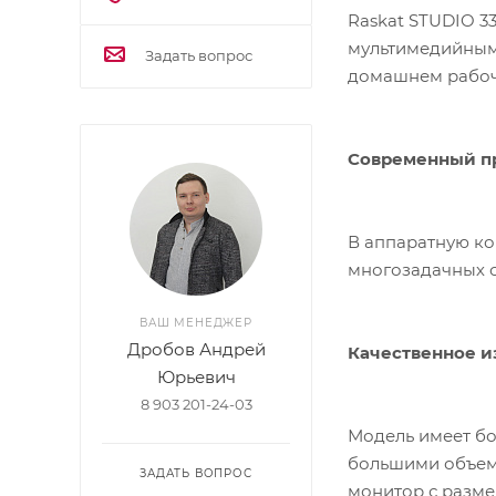
Raskat STUDIO 3
мультимедийным 
Задать вопрос
домашнем рабоче
Современный п
В аппаратную к
многозадачных с
ВАШ МЕНЕДЖЕР
Дробов Андрей
Качественное 
Юрьевич
8 903 201-24-03
Модель имеет бо
большими объема
ЗАДАТЬ ВОПРОС
монитор с разме