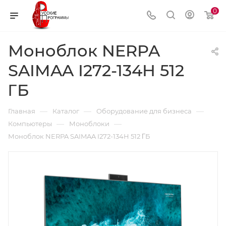
0
Моноблок NERPA
SAIMAA I272-134H 512
ΓБ
—
—
—
Главная
Каталог
Оборудование для бизнеса
—
—
Компьютеры
Моноблоки
Моноблок NERPA SAIMAA I272-134H 512 ΓБ