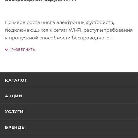
По мере роста числа электронных устройств,
подключающихся к сетям Wi-Fi, растут и требования
к пропускной способности беспроводного
соединения. Беспроводной модуль Wi-Fi
обеспечивает высокую скорость, усиленный сигнал
и дополнительную информационную защиту. Он
особенно эффективен в условиях беспроводных
сетей с большим числом клиентских устройств.
КАТАЛОГ
АКЦИИ
УСЛУГИ
БРЕНДЫ