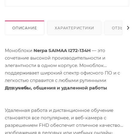
ОПИСАНИЕ
ХАРАКТЕРИСТИКИ
ОТЗЫВЫ
Моноблоки
Nerpa SAIMAA I272-134H
— это
сочетание высокой производительности и
элегантности в одном корпусе. Моноблок
поддерживает широкий спектр офисного ПО и с
легкостью справится с любыми рутинными
Для учебы, общения и удаленной работы
задачами.
Удаленная работа и дистанционное обучение
становятся все популярнее, и веб-камера с
разрешением FHD обеспечит отличное качество
изображения в деловых или учебных онлайн-