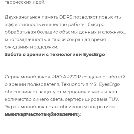
творческих идей.
Двухканальная память DDR5 позволяет повысить
эффективность и качество работы, быстро
обрабатывая большие объемы данных и сложную
многозадачность, а также сокращая время
ожидания и задержки.
Забота о зрении с технологией EyesErgo
Серия моноблоков PRO AP272P создана с заботой
о зрении пользователя. Технология MSI EyesErgo
обеспечивает защиту от мерцания и уменьшает
количество синего света, сертифицирована TÜV.
Экран моноблока с антибликовым покрытием
Высокая частота обновления
имеет эргономичную подставку.