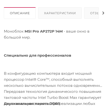
ОПИСАНИЕ
ХАРАКТЕРИСТИКИ
ОТЗЫВЫ
Моноблок
MSI Pro AP272P 14M
- ваше окно в
большой мир.
Специально для профессионалов
В конфигурацию компьютера входит мощный
процессор Intel® Core™, способный выполнять
несколько вычислительных потоков одновременно.
Передовая технология динамического повышения
тактовой частоты Intel Turbo Boost Max гарантирует
Двухканальная память DDR5
максимальную скорость при реализации любых