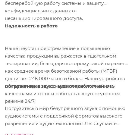
бесперебойную работу системы и защиту
конфиденциальных данных от
несанкционированного доступа.
Надежность в работе
Наше неустанное стремление к повышению
качества продукции выражается в тщательном
тестировании, благодаря которому такой параметр
как среднее время безотказной работы (MTBF)
достигает 246 000 часов и более. Наши устройства
Погружение в звук с аудиотехнологией DTS
обладают превосходными потребительскими
качествами и готовы работать в круглосуточном
режиме 24/7.
Погрузитесь в мир безупречного звука с помощью
аудиосистемы с поддержкой форматов высокого
разрешения и аудиотехнологий DTS. Слушайте
музыку именно такой, какой ее хотели представить