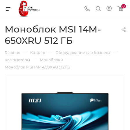
0
Моноблок MSI 14M-
650XRU 512 ΓБ
—
—
—
Главная
Каталог
Оборудование для бизнеса
—
—
Компьютеры
Моноблоки
Моноблок MSI 14M-650XRU 512 ΓБ