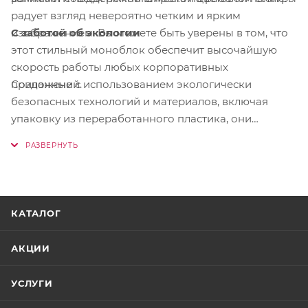
радует взгляд невероятно четким и ярким
С заботой об экологии
изображением. Вы можете быть уверены в том, что
этот стильный моноблок обеспечит высочайшую
скорость работы любых корпоративных
Созданные с использованием экологически
приложений.
безопасных технологий и материалов, включая
упаковку из переработанного пластика, они
полностью удовлетворяют потребности компаний,
ориентированных на будущее.
КАТАЛОГ
АКЦИИ
УСЛУГИ