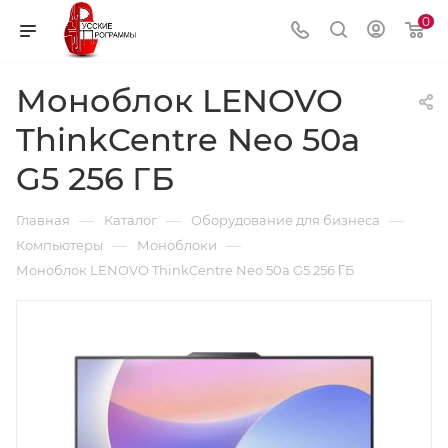
0
Моноблок LENOVO
ThinkCentre Neo 50a
G5 256 ΓБ
—
—
—
Главная
Каталог
Оборудование для бизнеса
—
—
Компьютеры
Моноблоки
Моноблок LENOVO ThinkCentre Neo 50a G5 256 ΓБ