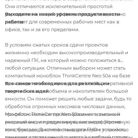
Они отличаются исключительной простотой
Выходите на новый уровень продуктивности
управления и энергоэффективностью и идеально
работы
подходят для современных рабочих мест как в
офисе, так и за его пределами.
В условиях сжатых сроков сдачи проектов
жизненно необходим высокопроизводительный и
надежный ПК, на который можно положиться в
любой ситуации. Отличным выбором может стать
компактный моноблок ThinkCentre Neo 50a на базе
Все самое необходимое для реализации
производительного процессора Intel®, оперативной
творческих идей
памяти большого объема и накопителем большой
емкости. Он поможет решить любые задачи, будь то
обработка огромных массивов числовых данных,
Моноблок ThinkCentre Neo 50a имеет стильный
профессиональное проектирование в высоком
внешний вид и продуманную, высокоэффективную
разрешении или редактирование видео. Кроме
конструкцию. Дисплей стандарта FHD с тонкими
того, благодаря компактным размерам устройство
рамками и поддержкой широкой цветовой палитры
занимает совсем немного места на рабочем столе.