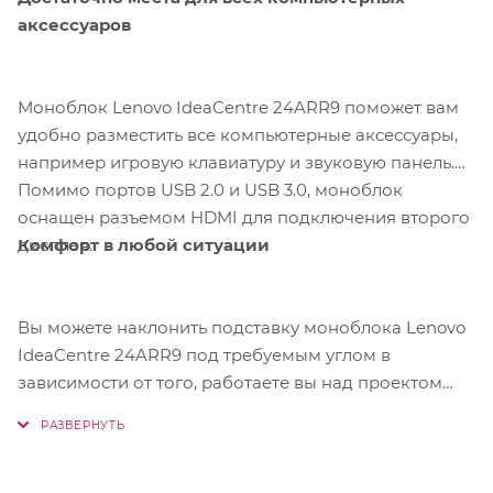
аксессуаров
Моноблок Lenovo IdeaCentre 24ARR9 поможет вам
удобно разместить все компьютерные аксессуары,
например игровую клавиатуру и звуковую панель.
Помимо портов USB 2.0 и USB 3.0, моноблок
оснащен разъемом HDMI для подключения второго
Комфорт в любой ситуации
дисплея.
Вы можете наклонить подставку моноблока Lenovo
IdeaCentre 24ARR9 под требуемым углом в
зависимости от того, работаете вы над проектом
или просматриваете любимое шоу. Кроме того,
можно с легкостью отрегулировать дисплей, чтобы
избавиться от нежелательных бликов.