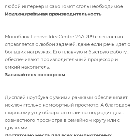
любой интерьер и сэкономят столь необходимое
Исключительная производительность
место на рабочем столе.
Моноблок Lenovo IdeaCentre 24ARR9 с легкостью
справляется с любой задачей, даже если речь идет о
больших нагрузках. Его плавную и быструю работу
обеспечивают производительный процессор и
емкий накопитель.
Запасайтесь попкорном
Дисплей ноутбука с узкими рамками обеспечивает
исключительно комфортный просмотр. А благодаря
широкому углу обзора он отлично подходит для
совместного просмотра в семейном кругу или с
друзьями.
Достаточно места для всех компьютерных