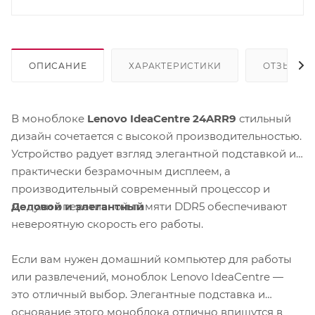
ОПИСАНИЕ
ХАРАКТЕРИСТИКИ
ОТЗЫВЫ
В моноблоке
Lenovo IdeaCentre
24ARR9
стильный
дизайн сочетается с высокой производительностью.
Устройство радует взгляд элегантной подставкой и
практически безрамочным дисплеем, а
производительный современный процессор и
Деловой и элегантный
модули оперативной памяти DDR5 обеспечивают
невероятную скорость его работы.
Если вам нужен домашний компьютер для работы
или развлечений, моноблок Lenovo IdeaCentre —
это отличный выбор. Элегантные подставка и
основание этого моноблока отлично впишутся в