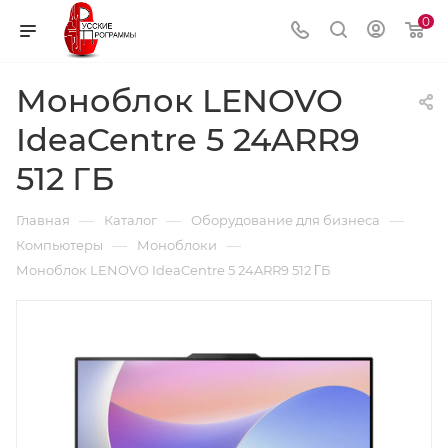
0
Моноблок LENOVO
IdeaCentre 5 24ARR9
512 ΓБ
—
—
—
Главная
Каталог
Оборудование для бизнеса
—
—
Компьютеры
Моноблоки
Моноблок LENOVO IdeaCentre 5 24ARR9 512 ΓБ