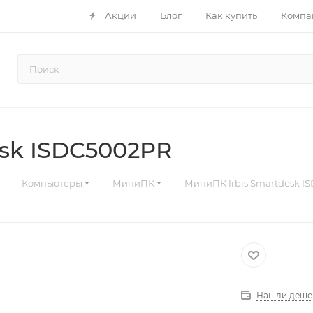
Акции
Блог
Как купить
Компа
esk ISDC5002PR
—
—
—
Компьютеры
МиниПК
МиниПК Irbis Smartdesk I
Нашли деше