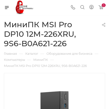
0
МиниПК MSI Pro
DP10 12M-226XRU,
9S6-B0A621-226
—
—
—
Главная
Каталог
Оборудование для бизнеса
—
—
Компьютеры
МиниПК
МиниПК MSI Pro DP10 12M-226XRU, 9S6-B0A621-226