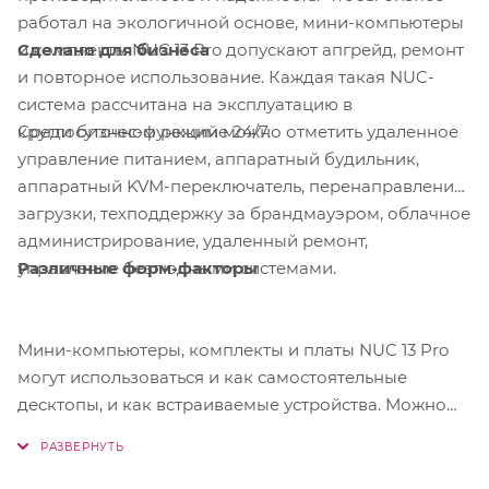
работал на экологичной основе, мини-компьютеры
Сделано для бизнеса
и комплекты NUC 13 Pro допускают апгрейд, ремонт
и повторное использование. Каждая такая NUC-
система рассчитана на эксплуатацию в
Среди бизнес-функций можно отметить удаленное
круглосуточном режиме 24/7.
управление питанием, аппаратный будильник,
аппаратный KVM-переключатель, перенаправление
загрузки, техподдержку за брандмауэром, облачное
администрирование, удаленный ремонт,
Различные форм-факторы
управление безлюдными системами.
Мини-компьютеры, комплекты и платы NUC 13 Pro
могут использоваться и как самостоятельные
десктопы, и как встраиваемые устройства. Можно
выбрать тот форм-фактор, который подойдет
конкретному бизнесу: готовый к работе
компактный компьютер, комплект для сборки