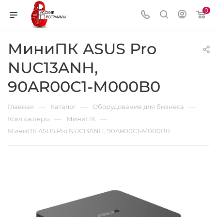
0
МиниПК ASUS Pro
NUC13ANH,
90AR00C1-M000B0
—
—
—
Главная
Каталог
Оборудование для бизнеса
—
—
Компьютеры
МиниПК
МиниПК ASUS Pro NUC13ANH, 90AR00C1-M000B0