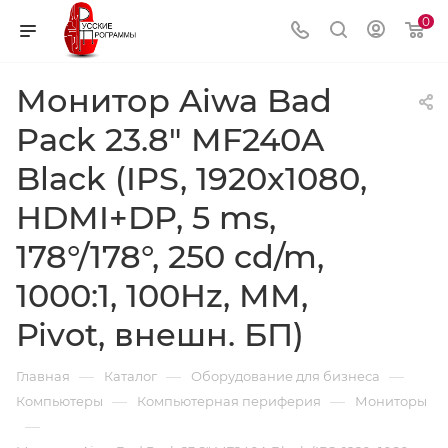
0
Монитор Aiwa Bad
Pack 23.8" MF240A
Black (IPS, 1920x1080,
HDMI+DP, 5 ms,
178°/178°, 250 cd/m,
1000:1, 100Hz, MM,
Pivot, внешн. БП)
—
—
—
Главная
Каталог
Оборудование для бизнеса
—
—
Компьютеры
Компьютерная периферия
Мониторы
—