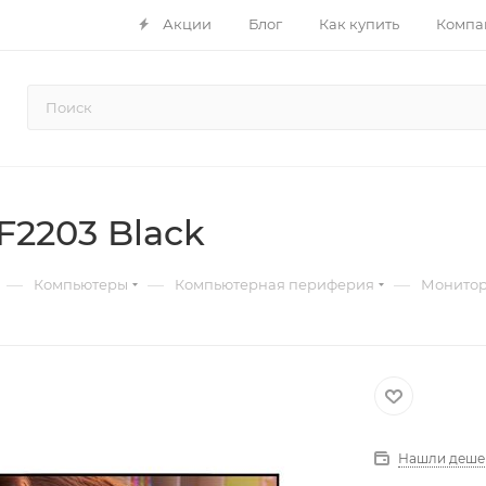
Акции
Блог
Как купить
Компа
F2203 Black
—
—
—
Компьютеры
Компьютерная периферия
Монито
Нашли деше