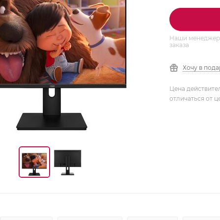
Наши менеджеры
заказа
Хочу в под
Цена действите
отличаться от ц