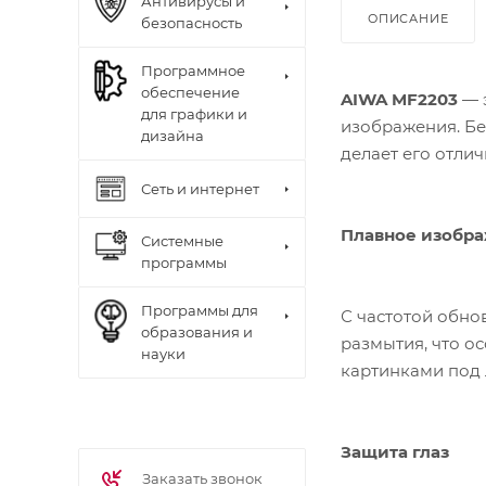
Антивирусы и
ОПИСАНИЕ
безопасность
Программное
обеспечение
AIWA MF2203
— э
для графики и
изображения. Бе
дизайна
делает его отли
Сеть и интернет
Плавное изобр
Системные
программы
Программы для
С частотой обно
образования и
размытия, что о
науки
картинками под
Защита глаз
Заказать звонок