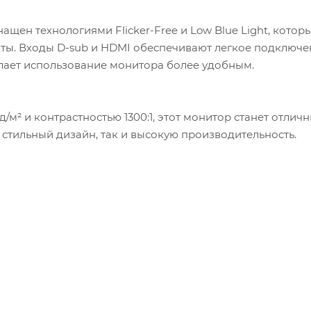
ащен технологиями Flicker-Free и Low Blue Light, котор
ты. Входы D-sub и HDMI обеспечивают легкое подключен
лает использование монитора более удобным.
д/м² и контрастностью 1300:1, этот монитор станет отл
 стильный дизайн, так и высокую производительность.