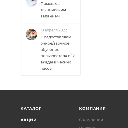
Помощь с
техническим
заданием
18 апреля 2022
Предоставляем
очное/заочное
обучение
пользователя в 12
академических
часов
КАТАЛОГ
КОМПАНИЯ
АКЦИИ
О компании
Новости