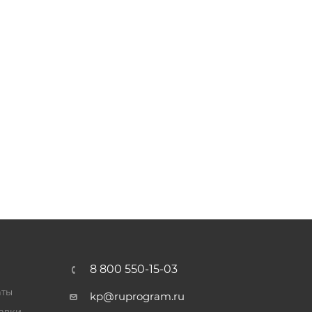
8 800 550-15-03
аты
kp@ruprogram.ru
тавки