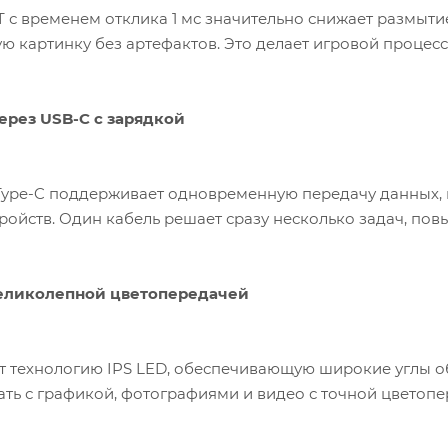
 с временем отклика 1 мс значительно снижает размыти
ую картинку без артефактов. Это делает игровой проце
рез USB-C с зарядкой
ype-C поддерживает одновременную передачу данных, 
ройств. Один кабель решает сразу несколько задач, по
великолепной цветопередачей
т технологию IPS LED, обеспечивающую широкие углы обз
ать с графикой, фотографиями и видео с точной цветопе