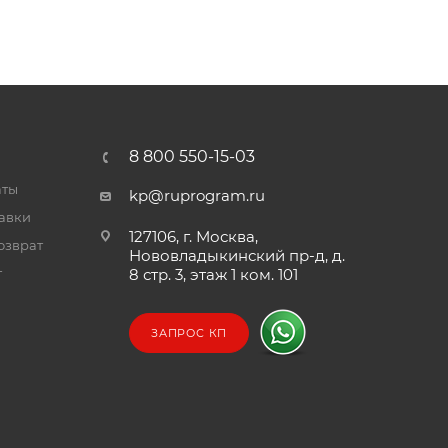
8 800 550-15-03
аты
kp@ruprogram.ru
тавки
127106, г. Москва,
озврат
Нововладыкинский пр-д, д.
т
8 стр. 3, этаж 1 ком. 101
ЗАПРОС КП