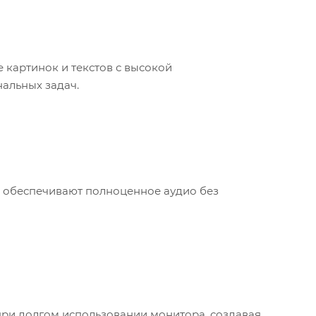
 картинок и текстов с высокой
нальных задач.
 обеспечивают полноценное аудио без
при долгом использовании монитора, создавая