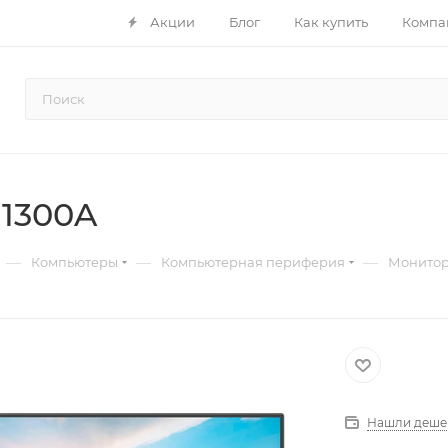
Акции
Блог
Как купить
Компа
N1300A
—
—
—
Компьютеры
Компьютерная периферия
Монито
Нашли деше