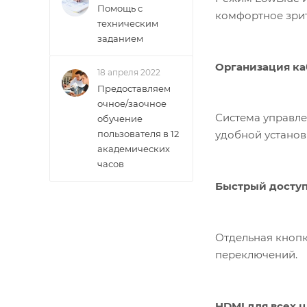
Помощь с
комфортное зрит
техническим
заданием
Организация ка
18 апреля 2022
Предоставляем
очное/заочное
Система управле
обучение
пользователя в 12
удобной установ
академических
часов
Быстрый доступ 
Отдельная кнопк
переключений.
HDMI для всех 