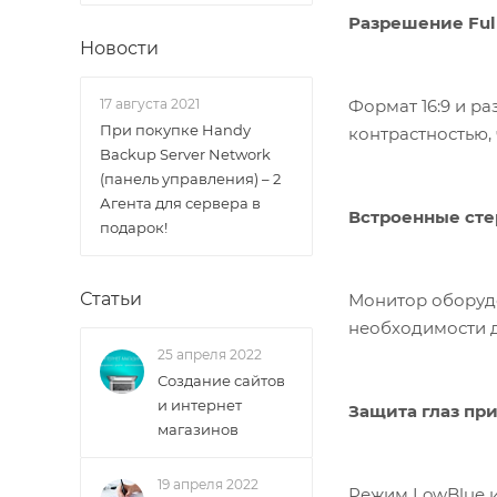
Разрешение Ful
Новости
Формат 16:9 и р
17 августа 2021
При покупке Handy
контрастностью, 
Backup Server Network
(панель управления) – 2
Агента для сервера в
Встроенные ст
подарок!
Статьи
Монитор оборуд
необходимости 
25 апреля 2022
Создание сайтов
и интернет
Защита глаз пр
магазинов
19 апреля 2022
Режим LowBlue и