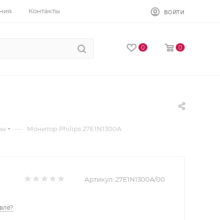
ния
Контакты
ВОЙТИ
0
0
—
ры
Монитор Philips 27E1N1300A
Артикул:
27E1N1300A/00
вле?