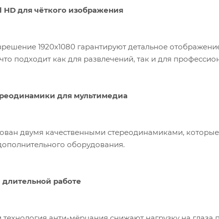
l HD для чёткого изображения
азрешение 1920x1080 гарантируют детальное отображение
что подходит как для развлечений, так и для профессио
ереодинамики для мультимедиа
ован двумя качественными стереодинамиками, которые
дополнительного оборудования.
и длительной работе
 технология анти-мёрцания снижают нагрузку на глаза 