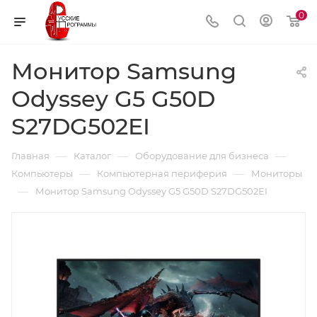
0
Монитор Samsung
Odyssey G5 G50D
S27DG502EI
—
—
—
Главная
Каталог
Оборудование для бизнеса
—
—
Компьютеры
Компьютерная периферия
Мониторы
—
Монитор Samsung Odyssey G5 G50D S27DG502EI