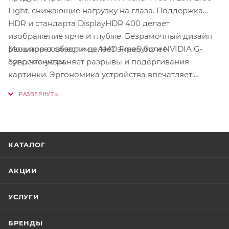
Light, снижающие нагрузку на глаза. Поддержка
HDR и стандарта DisplayHDR 400 делает
изображение ярче и глубже. Безрамочный дизайн
Монитор совместим с AMD FreeSync и NVIDIA G-
расширяет обзор и делает экран более
Sync, что устраняет разрывы и подергивания
современным.
картинки. Эргономика устройства впечатляет:
регулировка высоты до 120 мм, наклон от -2 до +25
градусов, а также поворот в портретном режиме до
92 градусов. Для удобства установки предусмотрено
крепление VESA 100x100 мм, позволяющее крепить
монитор на стену или использовать подставку.
КАТАЛОГ
АКЦИИ
УСЛУГИ
БРЕНДЫ