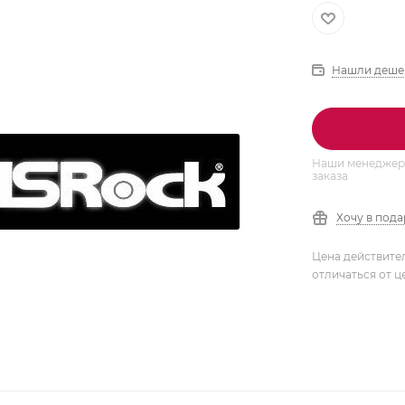
Нашли деше
Наши менеджеры
заказа
Хочу в под
Цена действите
отличаться от ц