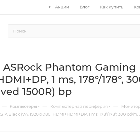
Акции
Блог
Как купить
Ко
" ASRock Phantom Gaming 
DMI+DP, 1 ms, 178°/178°, 30
ved 1500R) bp
—
—
—
Компьютеры
Компьютерная периферия
Монито
Black (VA, 1920x1080, HDMI+HDMI+DP, 1 ms, 178°/178°, 300 cd/m, 3