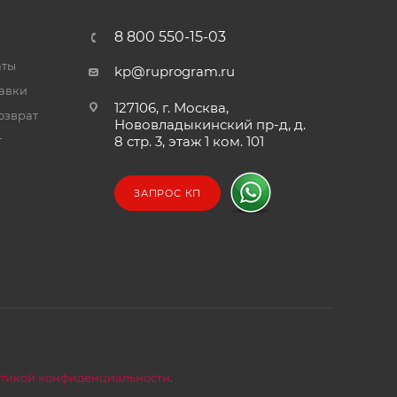
8 800 550-15-03
аты
kp@ruprogram.ru
тавки
127106, г. Москва,
озврат
Нововладыкинский пр-д, д.
т
8 стр. 3, этаж 1 ком. 101
ЗАПРОС КП
тикой конфиденциальности
.