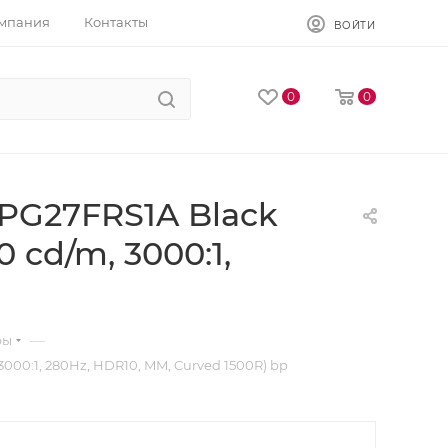
мпания
Контакты
ВОЙТИ
0
0
PG27FRS1A Black
0 cd/m, 3000:1,
—
ры
000:1, 280Hz, HDR10, MM, Curved 1500R) bp