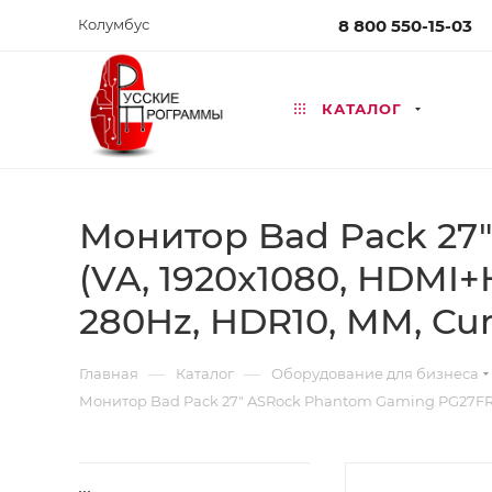
Колумбус
8 800 550-15-03
КАТАЛОГ
Монитор Bad Pack 27
(VA, 1920x1080, HDMI+H
280Hz, HDR10, MM, Cur
—
—
Главная
Каталог
Оборудование для бизнеса
Монитор Bad Pack 27" ASRock Phantom Gaming PG27FRS1A 