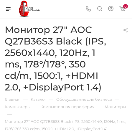
0
Монитор 27" AOC
Q27B36S3 Black (IPS,
2560x1440, 120Hz, 1
ms, 178°/178°, 350
cd/m, 1500:1, +HDMI
2.0, +DisplayPort 1.4)
—
—
—
Главная
Каталог
Оборудование для бизнеса
—
—
Компьютеры
Компьютерная периферия
Мониторы
—
Монитор 27" AOC Q27B36S3 Black (IPS, 2560x1440, 120Hz, 1 ms,
178°/178°, 350 cd/m, 1500:1, +HDMI 2.0, +DisplayPort 1.4)