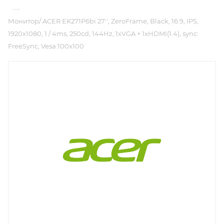
—
Монитор/ ACER EK271P6bi 27'', ZeroFrame, Black, 16:9, IPS,
1920x1080, 1 / 4ms, 250cd, 144Hz, 1xVGA + 1xHDMI(1.4), sync:
FreeSync, Vesa:100x100