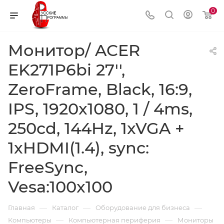
0
Монитор/ ACER
EK271P6bi 27'',
ZeroFrame, Black, 16:9,
IPS, 1920x1080, 1 / 4ms,
250cd, 144Hz, 1xVGA +
1xHDMI(1.4), sync:
FreeSync,
Vesa:100x100
—
—
—
Главная
Каталог
Оборудование для бизнеса
—
—
Компьютеры
Компьютерная периферия
Мониторы