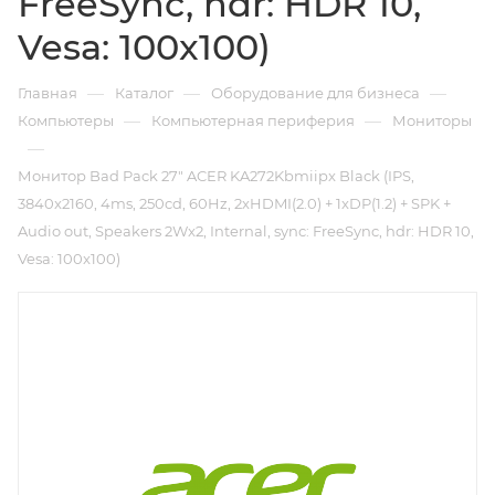
FreeSync, hdr: HDR 10,
Vesa: 100x100)
—
—
—
Главная
Каталог
Оборудование для бизнеса
—
—
Компьютеры
Компьютерная периферия
Мониторы
—
Монитор Bad Pack 27" ACER KA272Kbmiipx Black (IPS,
3840x2160, 4ms, 250cd, 60Hz, 2xHDMI(2.0) + 1xDP(1.2) + SPK +
Audio out, Speakers 2Wx2, Internal, sync: FreeSync, hdr: HDR 10,
Vesa: 100x100)