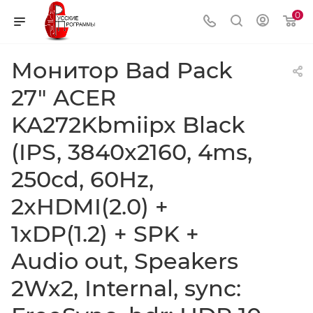
0
Монитор Bad Pack
27" ACER
KA272Kbmiipx Black
(IPS, 3840x2160, 4ms,
250cd, 60Hz,
2xHDMI(2.0) +
1xDP(1.2) + SPK +
Audio out, Speakers
2Wx2, Internal, sync: