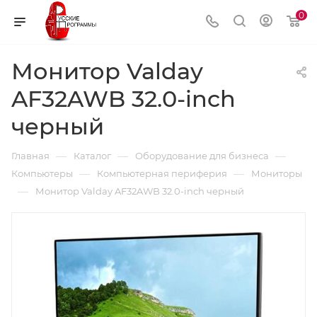
0
Монитор Valday
AF32AWB 32.0-inch
черный
—
—
—
Главная
Каталог
Оборудование для бизнеса
—
—
Компьютеры
Компьютерная периферия
Мониторы
—
Монитор Valday AF32AWB 32.0-inch черный