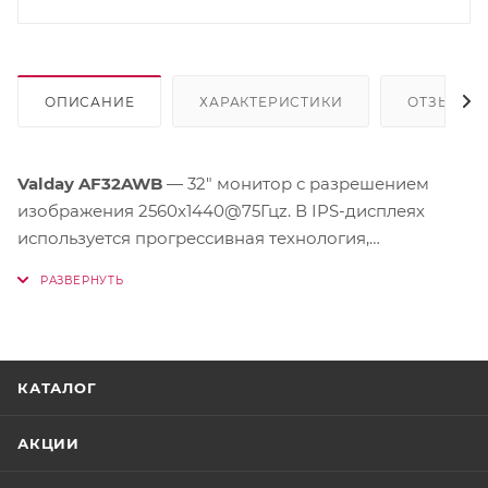
ОПИСАНИЕ
ХАРАКТЕРИСТИКИ
ОТЗЫВЫ
Valday AF32AWB
— 32" монитор с разрешением
изображения 2560x1440@75Гцz. В IPS-дисплеях
используется прогрессивная технология,
обеспечивающая широкий угол обзора 178/178
градусов для просмотра дисплея практически под
любым углом, — даже при повороте на 90 градусов!
По сравнению со стандартными TN-панелями IPS-
дисплеи обеспечивают значительно более высокую
КАТАЛОГ
четкость изображения и яркие цвета, что делает их
идеальным решением не только для просмотра
АКЦИИ
фотографий, фильмов и веб-сайтов, но также и для
работы в профессиональных приложениях, где