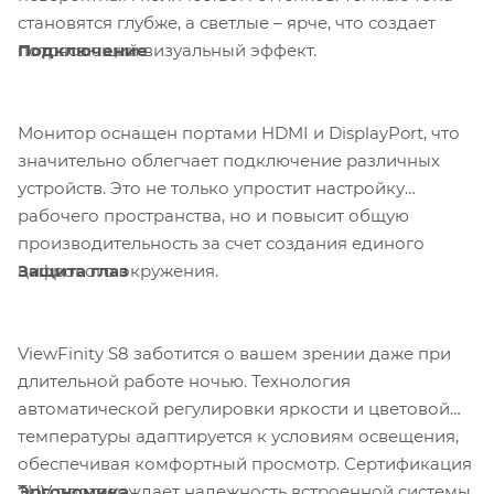
становятся глубже, а светлые – ярче, что создает
Подключение
потрясающий визуальный эффект.
Монитор оснащен портами HDMI и DisplayPort, что
значительно облегчает подключение различных
устройств. Это не только упростит настройку
рабочего пространства, но и повысит общую
производительность за счет создания единого
Защита глаз
цифрового окружения.
ViewFinity S8 заботится о вашем зрении даже при
длительной работе ночью. Технология
автоматической регулировки яркости и цветовой
температуры адаптируется к условиям освещения,
обеспечивая комфортный просмотр. Сертификация
Эргономика
TUV подтверждает надежность встроенной системы