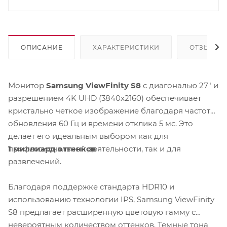
ОПИСАНИЕ
ХАРАКТЕРИСТИКИ
ОТЗЫВЫ
Монитор
Samsung ViewFinity S8
с диагональю 27" и
разрешением 4K UHD (3840x2160) обеспечивает
кристально четкое изображение благодаря частоте
обновления 60 Гц и времени отклика 5 мс. Это
делает его идеальным выбором как для
1 миллиард оттенков
профессиональной деятельности, так и для
развлечений.
Благодаря поддержке стандарта HDR10 и
использованию технологии IPS, Samsung ViewFinity
S8 предлагает расширенную цветовую гамму с
невероятным количеством оттенков. Темные тона