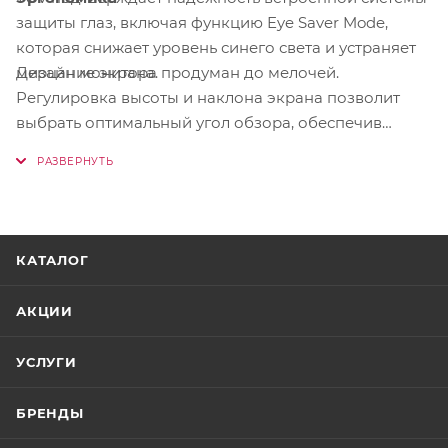
защиты глаз, включая функцию Eye Saver Mode,
которая снижает уровень синего света и устраняет
Дизайн монитора продуман до мелочей.
мерцание экрана.
Регулировка высоты и наклона экрана позволит
выбрать оптимальный угол обзора, обеспечив
максимальный комфорт. Поворот дисплея на 90º
дает возможность удобно просматривать длинные
документы, минимизируя необходимость
прокрутки.
КАТАЛОГ
АКЦИИ
УСЛУГИ
БРЕНДЫ