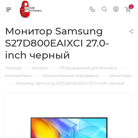
0
Монитор Samsung
S27D800EAIXCI 27.0-
inch черный
—
—
—
Главная
Каталог
Оборудование для бизнеса
—
—
Компьютеры
Компьютерная периферия
Мониторы
—
Монитор Samsung S27D800EAIXCI 27.0-inch черный