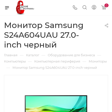
0
Монитор Samsung
S24A604UAU 27.0-
inch черный
—
—
—
Главная
Каталог
Оборудование для бизнеса
—
—
Компьютеры
Компьютерная периферия
Мониторы
—
Монитор Samsung S24A604UAU 27.0-inch черный