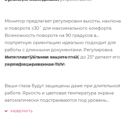
Монитор предлагает регулировки высоты, наклона
и поворота ±30˚ для максимального комфорта.
Возможность поворота на 90 градусов в
портретную ориентацию идеально подходит для
работы с длинными документами. Регулировка
Интеллектуальная защита глаз,
высоты до 120 мм и наклон от -2° до 25° делают его
сертифицированная TUV
универсальным решением.
Ваши глаза будут защищены даже при длительной
работе. Яркость и цветовая температура экрана
автоматически подстраиваются под уровень
внешнего освещения. Сертификат TUV
подтверждает эффективность системы защиты
зрения, включая устранение мерцания, что снижает
воздействие синего света.