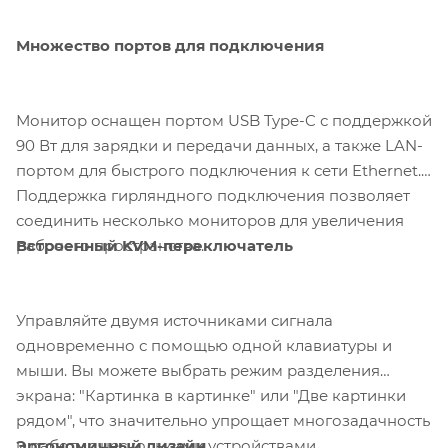
Множество портов для подключения
Монитор оснащен портом USB Type-C с поддержкой
90 Вт для зарядки и передачи данных, а также LAN-
портом для быстрого подключения к сети Ethernet.
Поддержка гирляндного подключения позволяет
соединить несколько мониторов для увеличения
Встроенный KVM-переключатель
рабочего пространства.
Управляйте двумя источниками сигнала
одновременно с помощью одной клавиатуры и
мыши. Вы можете выбрать режим разделения
экрана: "Картинка в картинке" или "Две картинки
рядом", что значительно упрощает многозадачность
Эргономичный дизайн
и работу с несколькими устройствами.