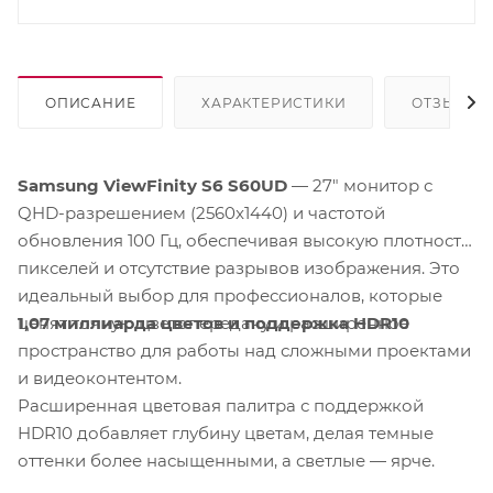
ОПИСАНИЕ
ХАРАКТЕРИСТИКИ
ОТЗЫВЫ
Samsung ViewFinity S6 S60UD
— 27" монитор с
QHD-разрешением (2560x1440) и частотой
обновления 100 Гц, обеспечивая высокую плотность
пикселей и отсутствие разрывов изображения. Это
идеальный выбор для профессионалов, которые
1,07 миллиарда цветов и поддержка HDR10
ценят точную цветопередачу и расширенное
пространство для работы над сложными проектами
и видеоконтентом.
Расширенная цветовая палитра с поддержкой
HDR10 добавляет глубину цветам, делая темные
оттенки более насыщенными, а светлые — ярче.