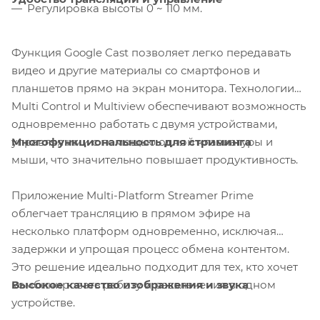
Регулировка высоты 0 ~ 110 мм.
Функция Google Cast позволяет легко передавать
видео и другие материалы со смартфонов и
планшетов прямо на экран монитора. Технологии
Multi Control и Multiview обеспечивают возможность
одновременно работать с двумя устройствами,
Многофункциональность для стриминга
управляя ими с помощью одной клавиатуры и
мыши, что значительно повышает продуктивность.
Приложение Multi-Platform Streamer Prime
облегчает трансляцию в прямом эфире на
несколько платформ одновременно, исключая
задержки и упрощая процесс обмена контентом.
Это решение идеально подходит для тех, кто хочет
Высокое качество изображения и звука
комбинировать работу и развлечения в одном
устройстве.