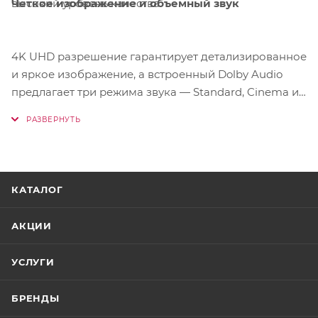
Четкое изображение и объемный звук
высокий уровень качества.
4K UHD разрешение гарантирует детализированное
и яркое изображение, а встроенный Dolby Audio
предлагает три режима звука — Standard, Cinema и
Music — для максимально комфортного восприятия
как игр, так и фильмов. Такой подход создаёт
насыщенный мультимедийный опыт на одном
устройстве.
КАТАЛОГ
АКЦИИ
УСЛУГИ
БРЕНДЫ