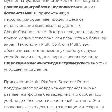
мультиплатформенный стример Prime, получать
Трансляция и работа с несколькими
рекомендации по контенту и искать новинки в
устройствами
более чем 10 000 приложениях, а
персонализированные профили делают
использование максимально удобным.
Google Cast позволяет быстро передавать видео и
другие медиа с телефона или планшета на большой
экран. Технологии Multi Control и Multiview
обеспечивают одновременную работу с двумя
устройствами на одном экране, используя одну
Широкие возможности для стримеров
клавиатуру и мышь, что повышает продуктивность и
упрощает управление.
Приложение Multi-Platform Streamer Prime
поддерживает одновременную трансляцию на
разные платформы без задержек, что особенно
удобно для блогеров и создателей контента. Это
позволяет легко делиться трансляциями, сохраняя