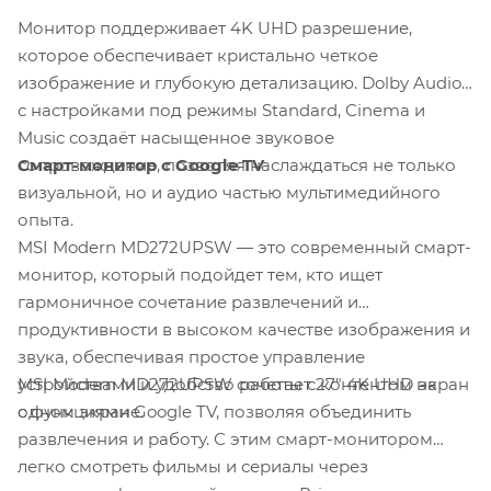
Монитор поддерживает 4K UHD разрешение,
которое обеспечивает кристально четкое
изображение и глубокую детализацию. Dolby Audio
с настройками под режимы Standard, Cinema и
Music создаёт насыщенное звуковое
Смарт-монитор с Google TV
сопровождение, позволяя наслаждаться не только
визуальной, но и аудио частью мультимедийного
опыта.
MSI Modern MD272UPSW — это современный смарт-
монитор, который подойдет тем, кто ищет
гармоничное сочетание развлечений и
продуктивности в высоком качестве изображения и
звука, обеспечивая простое управление
MSI Modern MD272UPSW сочетает 27" 4K UHD экран
устройствами и удобство работы с контентом на
с функциями Google TV, позволяя объединить
одном экране.
развлечения и работу. С этим смарт-монитором
легко смотреть фильмы и сериалы через