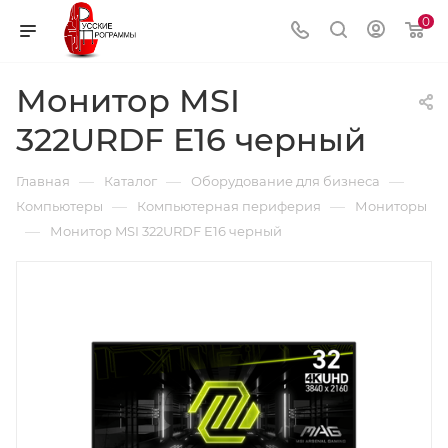
0
Монитор MSI
322URDF E16 черный
—
—
—
Главная
Каталог
Оборудование для бизнеса
—
—
Компьютеры
Компьютерная периферия
Мониторы
—
Монитор MSI 322URDF E16 черный