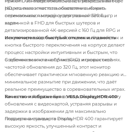
Режим Dual Mode обеспечивает гибкость в выборе
при UHD и невероятные 320 Гц в разрешении Full
разрешения и частоты обновления: можно
HD, что позволяет пользователям выбирать
переключаться между суперплавной 320 Гц
оптимальные настройки для разных типов игр и
картинкой в FHD для быстрых шутеров и
задач.
детализированной 4K-версией с 160 Гц для RPG и
Исключительно быстрый отклик и плавность
симуляторов. Удобный 5-позиционный джойстик и
кнопка быстрого переключения на корпусе делают
процесс настройки интуитивным и быстрым, что
С временем отклика 0,5 мс (GtG) и скоростной
особенно важно в напряжённых игровых сессиях.
частотой обновления до 320 Гц, этот монитор
обеспечивает практически мгновенную реакцию и
минимальное размытие при движении, что даёт
реальное преимущество в соревновательных играх.
Качество изображения с VESA DisplayHDR 400
Технология Adaptive Sync синхронизирует частоту
обновления с видеокартой, устраняя разрывы и
задержки в изображении для максимально
Поддержка стандарта DisplayHDR 400 гарантирует
плавного визуального опыта.
высокую яркость, улучшенный контраст и