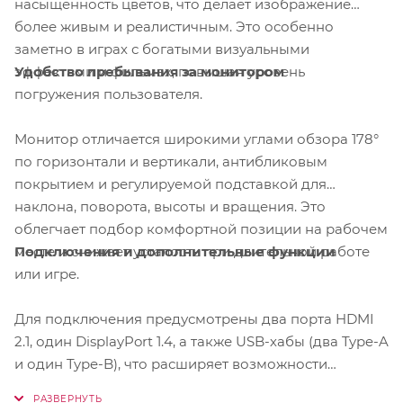
насыщенность цветов, что делает изображение
более живым и реалистичным. Это особенно
заметно в играх с богатыми визуальными
Удобство пребывания за монитором
эффектами и фильмах, повышая уровень
погружения пользователя.
Монитор отличается широкими углами обзора 178°
по горизонтали и вертикали, антибликовым
покрытием и регулируемой подставкой для
наклона, поворота, высоты и вращения. Это
облегчает подбор комфортной позиции на рабочем
Подключения и дополнительные функции
месте и снижает усталость при длительной работе
или игре.
Для подключения предусмотрены два порта HDMI
2.1, один DisplayPort 1.4, а также USB-хабы (два Type-A
и один Type-B), что расширяет возможности
подключения периферии и устройств. Встроенный