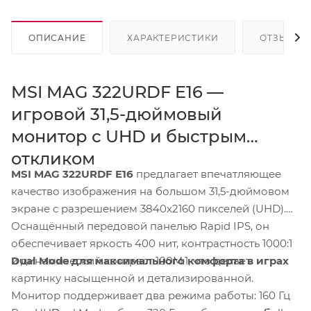
ОПИСАНИЕ
ХАРАКТЕРИСТИКИ
ОТЗЫВЫ
MSI MAG 322URDF E16 —
игровой 31,5-дюймовый
монитор с UHD и быстрым
откликом
MSI MAG 322URDF E16
предлагает впечатляющее
качество изображения на большом 31,5-дюймовом
экране с разрешением 3840x2160 пикселей (UHD).
Оснащённый передовой панелью Rapid IPS, он
обеспечивает яркость 400 нит, контрастность 1000:1
Dual Mode для максимального комфорта в играх
и динамический контраст 100M:1, что делает
картинку насыщенной и детализированной.
Монитор поддерживает два режима работы: 160 Гц