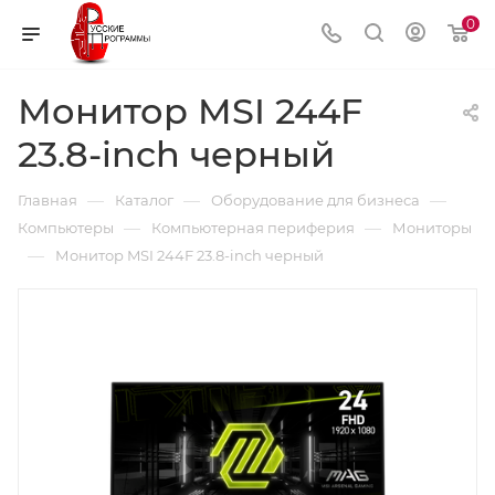
0
Монитор MSI 244F
23.8-inch черный
—
—
—
Главная
Каталог
Оборудование для бизнеса
—
—
Компьютеры
Компьютерная периферия
Мониторы
—
Монитор MSI 244F 23.8-inch черный