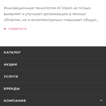
Инновационная технология AI Vision не только
выявляет и улучшает детализацию в темных
областях, но и интеллектуально повышает общую
яркость и насыщенность цветов. Еще более живая,
динамичная и захватывающая картинка, которая
погрузит вас в происходящее на экране с головой,
давая вам преимущество там, где другие видят
только тень.
КАТАЛОГ
АКЦИИ
УСЛУГИ
БРЕНДЫ
КОМПАНИЯ