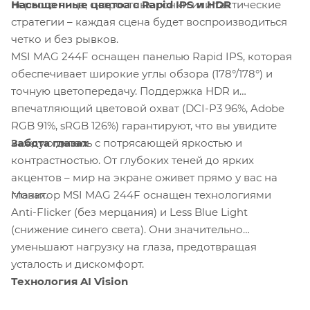
Насыщенные цветоа с Rapid IPS и HDR
первого лица, скоростные гонки или тактические
стратегии – каждая сцена будет воспроизводиться
четко и без рывков.
MSI MAG 244F оснащен панелью Rapid IPS, которая
обеспечивает широкие углы обзора (178°/178°) и
точную цветопередачу. Поддержка HDR и
впечатляющий цветовой охват (DCI-P3 96%, Adobe
RGB 91%, sRGB 126%) гарантируют, что вы увидите
Забота глазах
каждую деталь с потрясающей яркостью и
контрастностью. От глубоких теней до ярких
акцентов – мир на экране оживет прямо у вас на
Монитор MSI MAG 244F оснащен технологиями
глазах.
Anti-Flicker (без мерцания) и Less Blue Light
(снижение синего света). Они значительно
уменьшают нагрузку на глаза, предотвращая
усталость и дискомфорт.
Технология AI Vision