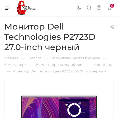
0
Монитор Dell
Technologies P2723D
27.0-inch черный
—
—
—
Главная
Каталог
Оборудование для бизнеса
—
—
Компьютеры
Компьютерная периферия
Мониторы
—
Монитор Dell Technologies P2723D 27.0-inch черный