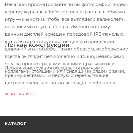
Неважно, просматриваете ли вы фотографии, видео,
верстку журнала в InDesign или играете в любимую
игру — мы хотим, чтобы все выглядело великолепно
независимо от угла обзора. Именно поэтому
данный дисплей оснащен передовой IPS-панелью,
которая гарантирует яркие цвета и предлагает
Легкая конструкция
широкий угол обзора. Таким образом, изображение
всегда выглядит великолепно и точно, независимо
от угла просмотра вами, вашими друзьями или
Легкая конструкция обладает огромными
коллегами, стоящими или сидящими рядом с вами.
преимуществами: В первую очередь, тонкие
дисплеи очень элегантно выглядят, особенно в
общественных местах, даже если на них смотреть
сзади или со сторон. Кроме того, они занимают
меньше места на столе.
КАТАЛОГ