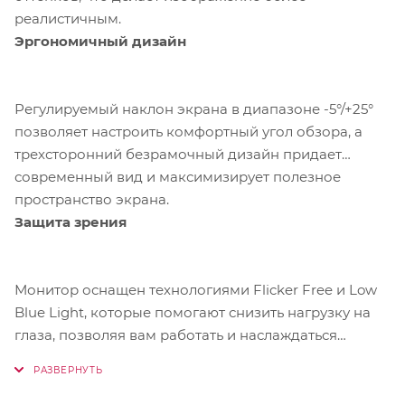
реалистичным.
Эргономичный дизайн
Регулируемый наклон экрана в диапазоне -5°/+25°
позволяет настроить комфортный угол обзора, а
трехсторонний безрамочный дизайн придает
современный вид и максимизирует полезное
пространство экрана.
Защита зрения
Монитор оснащен технологиями Flicker Free и Low
Blue Light, которые помогают снизить нагрузку на
глаза, позволяя вам работать и наслаждаться
контентом без усталости. Поддержка VESA 100x100
мм обеспечивает легкость крепления на стене или
подставке для вашего удобства.