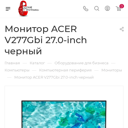
0
Монитор ACER
V277Gbi 27.0-inch
черный
—
—
—
Главная
Каталог
Оборудование для бизнеса
—
—
Компьютеры
Компьютерная периферия
Мониторы
—
Монитор ACER V277Gbi 27.0-inch черный