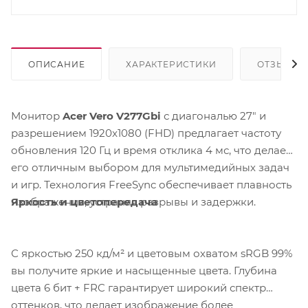
ОПИСАНИЕ
ХАРАКТЕРИСТИКИ
ОТЗЫВЫ
Монитор
Acer Vero V277Gbi
с диагональю 27" и
разрешением 1920x1080 (FHD) предлагает частоту
обновления 120 Гц и время отклика 4 мс, что делает
его отличным выбором для мультимедийных задач
и игр. Технология FreeSync обеспечивает плавность
Яркость и цветопередача
изображения, устраняя разрывы и задержки.
С яркостью 250 кд/м² и цветовым охватом sRGB 99%
вы получите яркие и насыщенные цвета. Глубина
цвета 6 бит + FRC гарантирует широкий спектр
оттенков, что делает изображение более