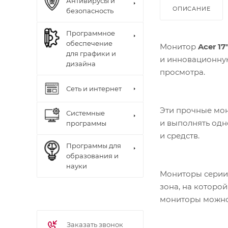
Антивирусы и
ОПИСАНИЕ
безопасность
Программное
обеспечение
Монитор
Acer 17
для графики и
и инновационну
дизайна
просмотра.
Сеть и интернет
Эти прочные мон
Системные
и выполнять одн
программы
и средств.
Программы для
образования и
науки
Мониторы серии 
зона, на которо
мониторы можно 
Заказать звонок