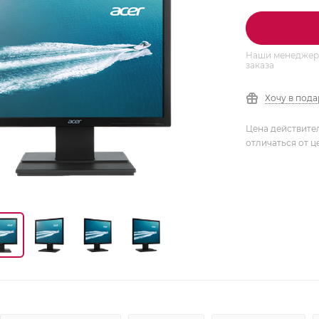
Наши менеджеры
заказа
Хочу в под
Цена действите
отличаться от ц