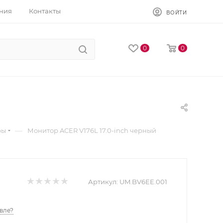
ния
Контакты
ВОЙТИ
0
0
—
ры
Монитор ACER V176L 17.0-inch черный
Артикул:
UM.BV6EE.001
вле?