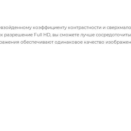
взойденному коэффициенту контрастности и сверхмало
разрешение Full HD, вы сможете лучше сосредоточитьс
ражения обеспечивают одинаковое качество изображен
ающее нагрузку на глаза, более реалистичные цвета, а 
ана.