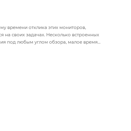
му времени отклика этих мониторов,
я на своих задачах. Несколько встроенных
ия под любым углом обзора, малое время
также стабильное изображение без размытости