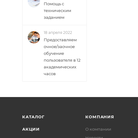
Помощь с
техническим
заданием
18 апреля 2022
Предоставляем
очное/заочное
обучение
пользователя в 12
академических
часов
КАТАЛОГ
КОМПАНИЯ
АКЦИИ
О компании
Новости