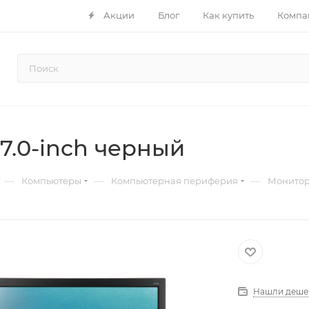
Акции
Блог
Как купить
Компа
7.0-inch черный
—
—
—
Компьютеры
Компьютерная периферия
Монито
Нашли деше