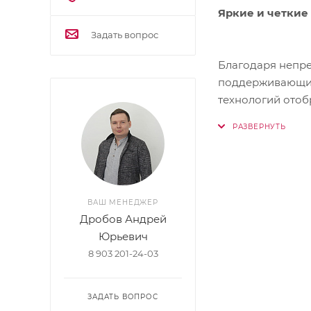
Яркие и четкие
Задать вопрос
Благодаря непре
поддерживающих 
технологий отоб
отклика, сокращ
при касании экр
ВАШ МЕНЕДЖЕР
Дробов Андрей
Юрьевич
8 903 201-24-03
ЗАДАТЬ ВОПРОС