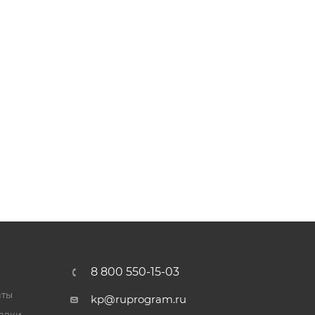
8 800 550-15-03
аты
kp@ruprogram.ru
тавки