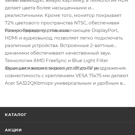
захватывающую, живую картинку, а технология HDR
делает цвета более насыщенными и
реалистичными. Кроме того, монитор покрывает
72% цветового пространства NTSC, обеспечивая
Разнообразие портов, включающее DisplayPort,
точную передачу оттенков.
HDMI и аудиовыход, позволяет легко подключать
различные устройства. Встроенные 2-ваттные
динамики обеспечивают качественный звук.
Технологии AMD FreeSync и Blue Light Filter
Функции наклона экрана от -5° до 15° и
защищают ваши глаза от усталости и раздражения.
совместимость с креплением VESA 75x75 мм делают
Acer SA322QKbmiipx универсальным и удобным в
использовании.
КАТАЛОГ
АКЦИИ