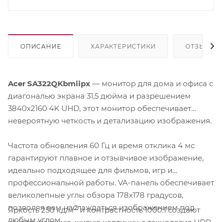
ОПИСАНИЕ
ХАРАКТЕРИСТИКИ
ОТЗЫВЫ
Acer SA322QKbmiipx
— монитор для дома и офиса с
диагональю экрана 31,5 дюйма и разрешением
3840x2160 4K UHD, этот монитор обеспечивает
невероятную четкость и детализацию изображения.
Частота обновления 60 Гц и время отклика 4 мс
гарантируют плавное и отзывчивое изображение,
идеально подходящее для фильмов, игр и
профессиональной работы. VA-панель обеспечивает
великолепные углы обзора 178x178 градусов,
позволяя вам наслаждаться изображением под
2
Яркость 250 кд/м
и контрастность 1000:1 создают
любым углом.