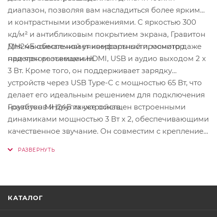
диапазон, позволяя вам насладиться более яркими
и контрастными изображениями. С яркостью 300
кд/м² и антибликовым покрытием экрана, Гравитон
Для максимальной универсальности, монитор
МН24Б обеспечивает комфортный просмотр даже
наделен разъемами HDMI, USB и аудио выходом 2 x
при ярком освещении.
3 Вт. Кроме того, он поддерживает зарядку
устройств через USB Type-C с мощностью 65 Вт, что
делает его идеальным решением для подключения
Гравитон МН24Б также оснащен встроенными
ноутбуков и других устройств.
динамиками мощностью 3 Вт x 2, обеспечивающими
качественное звучание. Он совместим с креплением
VESA 75 x 75 мм и оснащен разъемом Kensington
Lock для дополнительной безопасности.
КАТАЛОГ