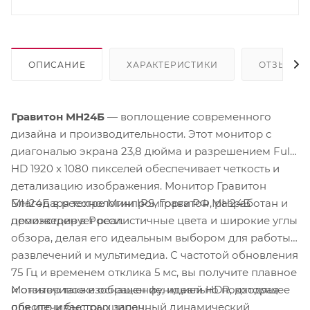
ОПИСАНИЕ
ХАРАКТЕРИСТИКИ
ОТЗЫВЫ
Гравитон МН24Б
— воплощение современного
дизайна и производительности. Этот монитор с
диагональю экрана 23,8 дюйма и разрешением Full
HD 1920 x 1080 пикселей обеспечивает четкость и
детализацию изображения. Монитор Гравитон
Благодаря технологии IPS, Гравитон МН24Б
МН24Б в реестре Минпромторга РФ, разработан и
демонстрирует реалистичные цвета и широкие углы
произведен в Росси.
обзора, делая его идеальным выбором для работы,
развлечений и мультимедиа. С частотой обновления
75 Гц и временем отклика 5 мс, вы получите плавное
Монитор также оснащен функцией HDR, которая
и отзывчивое изображение, идеально подходящее
обеспечивает расширенный динамический
для игр и быстрых задач.