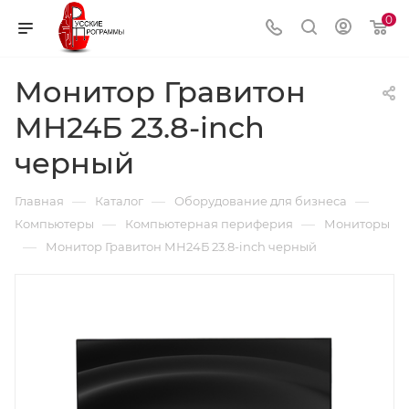
0
Монитор Гравитон
МН24Б 23.8-inch
черный
—
—
—
Главная
Каталог
Оборудование для бизнеса
—
—
Компьютеры
Компьютерная периферия
Мониторы
—
Монитор Гравитон МН24Б 23.8-inch черный