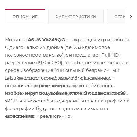
ОПИСАНИЕ
ХАРАКТЕРИСТИКИ
ОТЗЫВЫ
Монитор
ASUS VA249QG
— экран для игр и работы.
С диагональю 24 дюйма (т.е. 23.8-дюймовое
полезное пространство), он предлагает Full HD
разрешение (1920x1080), что обеспечивает четкое и
яркое изображение. Уникальный безрамочный
IPS-панель с углом обзора 178° обеспечивает
дизайн делает его не только стильным, но и
великолепную цветопередачу и стабильность
позволяет сосредоточиться на контенте,
изображения под любым углом. С поддержкой 99%
минимизируя визуальные отвлекающие факторы.
sRGB, вы можете быть уверены, что ваши графики и
фотографии будут выглядеть максимально
120 Гц и 1 мс
естественно и реалистично.