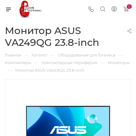
0
Монитор ASUS
VA249QG 23.8-inch
—
—
—
Главная
Каталог
Оборудование для бизнеса
—
—
Компьютеры
Компьютерная периферия
Мониторы
—
Монитор ASUS VA249QG 23.8-inch