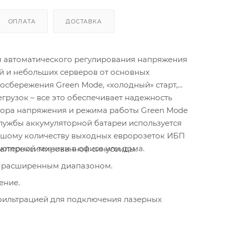
ОПЛАТА
ДОСТАВКА
 автоматического регулирования напряжения
й и небольших серверов от основных
сбережения Green Mode, «холодный» старт,
грузок – все это обеспечивает надежность
тора напряжения и режима работы Green Mode
лужбы аккумуляторной батареи используется
льшому количеству выходных евророзеток ИБП
ютерной техники в офисе или дома.
 аппроксимированной синусоиды.
 с расширенным диапазоном.
ение.
фильтрацией для подключения лазерных