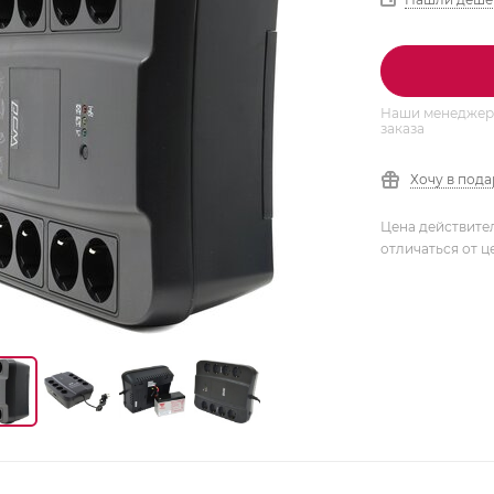
Наши менеджеры
заказа
Хочу в под
Цена действите
отличаться от ц