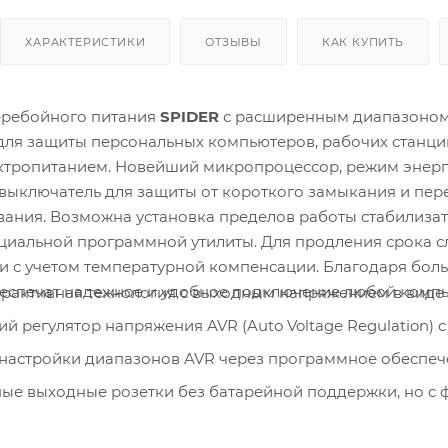
ХАРАКТЕРИСТИКИ
ОТЗЫВЫ
КАК КУПИТЬ
еребойного питания
SPIDER
с расширенным диапазоном
ля защиты персональных компьютеров, рабочих станци
ктропитанием. Новейший микропроцессор, режим энерго
выключатель для защиты от короткого замыкания и пере
ания. Возможна установка пределов работы стабилиза
иальной программной утилиты. Для продления срока с
и с учетом температурной компенсации. Благодаря бо
еспечат надежное и удобное подключение любой компь
рактивная технология с выходным напряжением в виде
й регулятор напряжения AVR (Auto Voltage Regulation)
настройки диапазонов AVR через программное обеспеч
ые выходные розетки без батарейной поддержки, но с 
и копира.