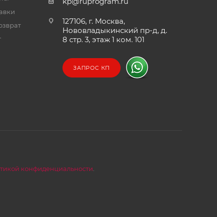
kp@ruprogram.ru
тавки
127106, г. Москва,
озврат
Нововладыкинский пр-д, д.
т
8 стр. 3, этаж 1 ком. 101
ЗАПРОС КП
тикой конфиденциальности
.