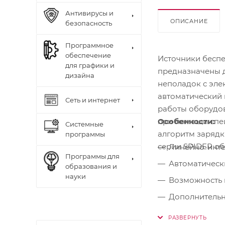
Антивирусы и
ОПИСАНИЕ
безопасность
Программное
обеспечение
Источники бесп
для графики и
предназначены д
дизайна
неполадок с эле
автоматический 
Сеть и интернет
работы оборудов
Особенности:
при помощи спец
Системные
алгоритм зарядк
программы
серии SPIDER об
Линейно-инте
Программы для
Автоматически
образования и
науки
Возможность 
Дополнительн
принтеров ил