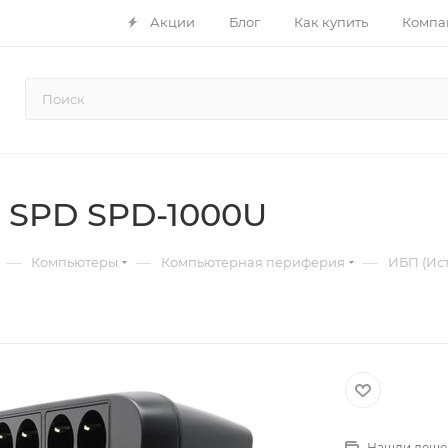
Акции
Блог
Как купить
Компа
 SPD SPD-1000U
—
—
—
Компьютеры
Компьютерная периферия
ИБП (Ис
Нашли деше