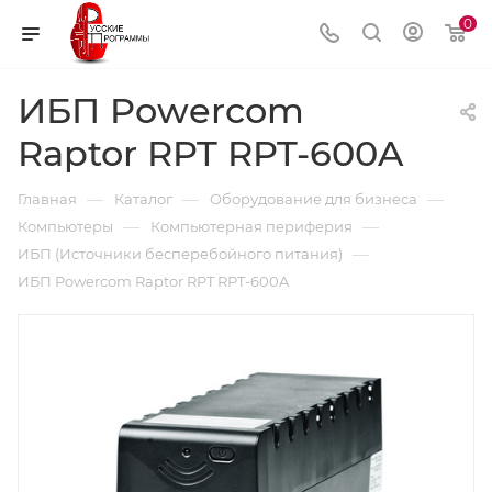
0
ИБП Powercom
Raptor RPT RPT-600A
—
—
—
Главная
Каталог
Оборудование для бизнеса
—
—
Компьютеры
Компьютерная периферия
—
ИБП (Источники бесперебойного питания)
ИБП Powercom Raptor RPT RPT-600A