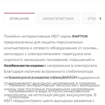
ОПИСАНИЕ
ХАРАКТЕРИСТИКИ
ОТЗЫВЫ
Линейно-интерактивные ИБП серии
RAPTOR
предназначены для защиты персональных
компьютеров и сетевого оборудования от основных
неполадок с электропитанием: перегрузки или
короткого замыкания; понижений, повышений и
Особенности серии:
полного исчезновения напряжения в электросети.
Благодаря наличию встроенного стабилизатора
напряжения все модели серии RAPTOR
6 выходных разъемов с батарейной поддержкой.
поддерживают выходное напряжение в пределах
Линейно-интерактивная технология с выходным
нормы при постоянно пониженном напряжении
напряжением в виде аппроксимированной
электросети, не используя ресурс аккумулятора. В
синусоиды.
ИБП предусмотрено шесть выходных разъемов с
Автоматический регулятор напряжения AVR