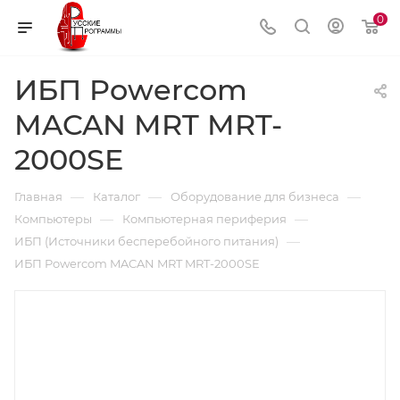
0
ИБП Powercom
MACAN MRT MRT-
2000SE
—
—
—
Главная
Каталог
Оборудование для бизнеса
—
—
Компьютеры
Компьютерная периферия
—
ИБП (Источники бесперебойного питания)
ИБП Powercom MACAN MRT MRT-2000SE