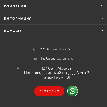
208/220/230/240В.
КОМПАНИЯ
Наличие коммуникационных портов USB и RS-
232, внутреннего слота для установки SNMP-
ИНФОРМАЦИЯ
карты.
Возможность подключения дополнительных
ПОМОЩЬ
аккумуляторов для увеличения времени
автономной работы.
8 800 550-15-03
kp@ruprogram.ru
127106, г. Москва,
Нововладыкинский пр-д, д. 8 стр. 3,
этаж 1 ком. 101
ЗАПРОС КП