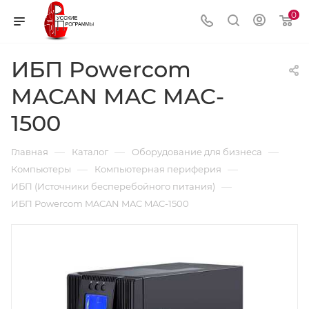
0
ИБП Powercom
MACAN MAC MAC-
1500
—
—
—
Главная
Каталог
Оборудование для бизнеса
—
—
Компьютеры
Компьютерная периферия
—
ИБП (Источники бесперебойного питания)
ИБП Powercom MACAN MAC MAC-1500