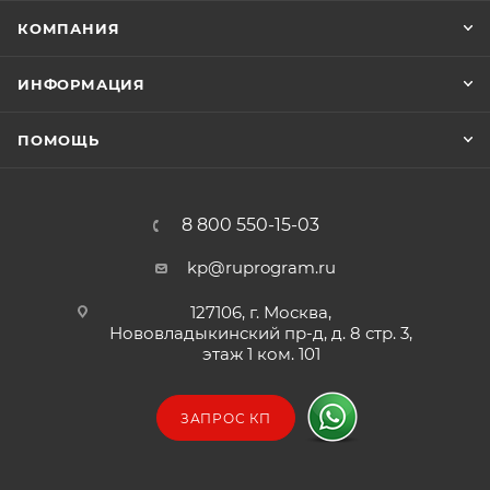
208/220/230/240В.
КОМПАНИЯ
Наличие коммуникационных портов USB и RS-
232, внутреннего слота для установки SNMP-
ИНФОРМАЦИЯ
карты.
Возможность подключения дополнительных
ПОМОЩЬ
аккумуляторов для увеличения времени
автономной работы.
8 800 550-15-03
kp@ruprogram.ru
127106, г. Москва,
Нововладыкинский пр-д, д. 8 стр. 3,
этаж 1 ком. 101
ЗАПРОС КП