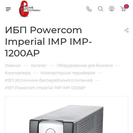
0
ИБП Powercom
Imperial IMP IMP-
1200AP
—
—
—
Главная
Каталог
Оборудование для бизнеса
—
—
Компьютеры
Компьютерная периферия
—
ИБП (Источники бесперебойного питания)
ИБП Powercom Imperial IMP IMP-1200AP