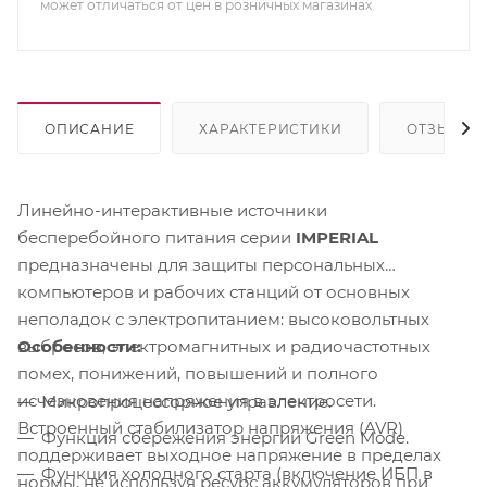
может отличаться от цен в розничных магазинах
ОПИСАНИЕ
ХАРАКТЕРИСТИКИ
ОТЗЫВЫ
Линейно-интерактивные источники
бесперебойного питания серии
IMPERIAL
предназначены для защиты персональных
компьютеров и рабочих станций от основных
неполадок с электропитанием: высоковольтных
Особенности:
выбросов, электромагнитных и радиочастотных
помех, понижений, повышений и полного
исчезновения напряжения в электросети.
Микропроцессорное управление.
Встроенный стабилизатор напряжения (AVR)
Функция сбережения энергии Green Mode.
поддерживает выходное напряжение в пределах
Функция холодного старта (включение ИБП в
нормы, не используя ресурс аккумуляторов при