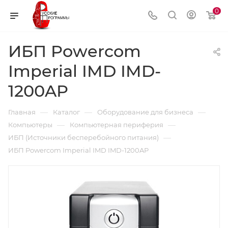
0
ИБП Powercom
Imperial IMD IMD-
1200AP
—
—
—
Главная
Каталог
Оборудование для бизнеса
—
—
Компьютеры
Компьютерная периферия
—
ИБП (Источники бесперебойного питания)
ИБП Powercom Imperial IMD IMD-1200AP