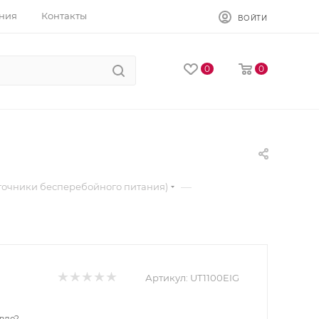
ния
Контакты
ВОЙТИ
0
0
—
точники бесперебойного питания)
Артикул:
UT1100EIG
вле?