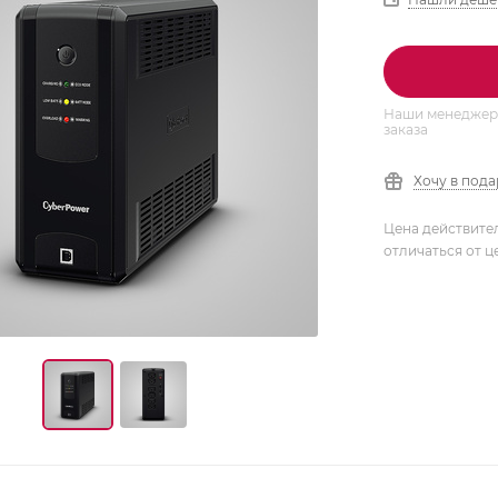
Наши менеджеры
заказа
Хочу в под
Цена действите
отличаться от ц