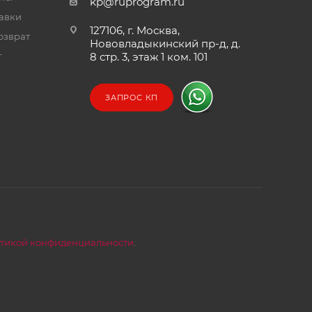
kp@ruprogram.ru
тавки
127106, г. Москва,
озврат
Нововладыкинский пр-д, д.
т
8 стр. 3, этаж 1 ком. 101
ЗАПРОС КП
тикой конфиденциальности
.