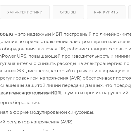
ХАРАКТЕРИСТИКИ
ОТЗЫВЫ
КАК КУПИТЬ
100EIG
– это надежный ИБП построеный по линейно-инте
ование во время отключения электроэнергии или скачк
 оборудования, включая ПК, рабочие станции, сетевые 
enPower UPS, повышающей производительность и миним
гут значительно снизить расходы на электроэнергию п
льным ЖК-дисплеем, который отражает информацию в р
регулированием напряжения (AVR) обеспечивает посто
снащенны защитой линии передачи данных, что предохр
язи от вредных импульсов, шумов и прочих нарушений.
рактивная топология ИБП.
нергосбережения.
нал в форме модулированой синусоиды.
ий регулятор напряжения (AVR).