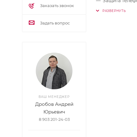
Защита телеф
Заказать звонок
Совместим с 
Светодиодный
Задать вопрос
Перегрузочна
High-Speed Eth
USB-порт под
EMI и RFI фил
Настраиваемы
ВАШ МЕНЕДЖЕР
Дробов Андрей
Юрьевич
8 903 201-24-03