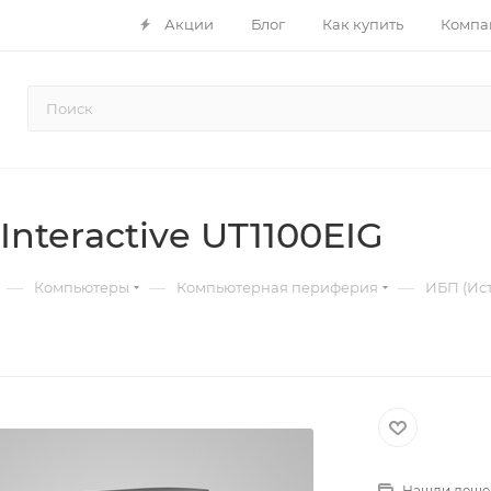
Акции
Блог
Как купить
Компа
nteractive UT1100EIG
—
—
—
Компьютеры
Компьютерная периферия
ИБП (Ис
Нашли деше