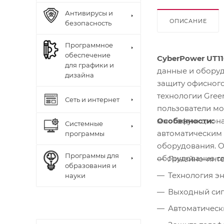
Антивирусы и
ОПИСАНИЕ
безопасность
Программное
обеспечение
CyberPower UT1
для графики и
данные и оборуд
дизайна
защиту офисного
технологии Gre
Сеть и интернет
пользователи мо
Особенности:
многофункциона
Системные
автоматическим 
программы
оборудования. О
Программы для
оборудование св
Линейно-инте
образования и
Технология э
науки
Выходный сиг
Автоматическ