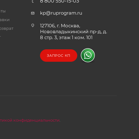
8 800 550-15-03
аты
kp@ruprogram.ru
тавки
127106, г. Москва,
озврат
Нововладыкинский пр-д, д.
т
8 стр. 3, этаж 1 ком. 101
ЗАПРОС КП
тикой конфиденциальности
.