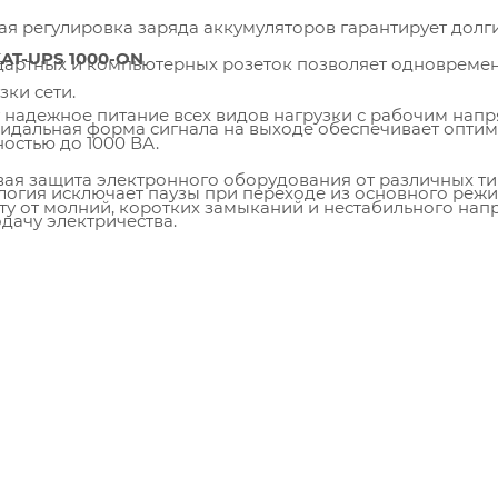
ая регулировка заряда аккумуляторов гарантирует долг
AT-UPS 1000-ON
дартных и компьютерных розеток позволяет одновремен
зки сети.
 надежное питание всех видов нагрузки с рабочим напр
оидальная форма сигнала на выходе обеспечивает оптим
остью до 1000 ВА.
ая защита электронного оборудования от различных ти
логия исключает паузы при переходе из основного режи
ту от молний, коротких замыканий и нестабильного нап
дачу электричества.
ехнологии On-Line гарантирует абсолютное отсутствие
длительной работы в автономном режиме, зависящая от
ым питанием и резервом.
оборудования сразу после установки прибора делает ег
ржание формы синусоиды выходного напряжения незави
ильность частоты выходного напряжения при автономном
процесса зарядки аккумулятора повышает эффективност
приборов.
подавление электромагнитных и радиочастотных помех
 её срок службы.
адежность функционирования за счет встроенной функц