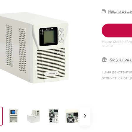
Нашли деше
Наши менеджеры
заказа
Хочу в под
Цена действите
отличаться от ц