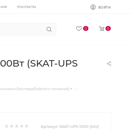
ния
Контакты
ВОЙТИ
0
0
800Вт (SKAT-UPS
—
точники бесперебойного питания)
Артикул:
SKAT-UPS 1000 (24V)