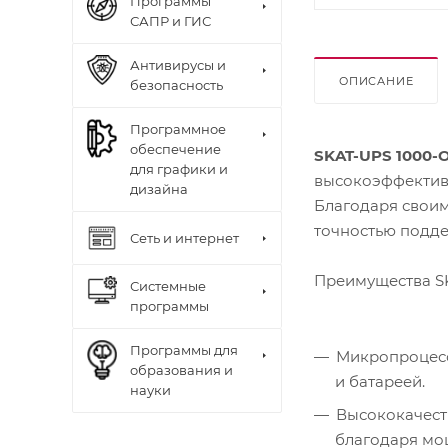
Программы
САПР и ГИС
Антивирусы и
ОПИСАНИЕ
безопасность
Программное
обеспечение
SKAT-UPS 1000-
для графики и
высокоэффективн
дизайна
Благодаря своим
точностью подд
Сеть и интернет
Преимущества S
Системные
программы
Программы для
Микропроцесс
образования и
и батареей.
науки
Высококачест
благодаря мо