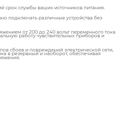
ий срок службы ваших источников питания.
но подключать различные устройства без
яжением от 200 до 240 вольт переменного тока
альную работу чувствительных приборов и
пов сбоев и повреждений электрической сети,
ма в резервный и наоборот, обеспечивая
ряжения.
 задержек при автоматическом переключении
 емкости установленных аккумуляторов.
о готовым к эксплуатации без дополнительной
симо от условий работы и внешних факторов.
 питании, что критично для многих
ь работы всей системы.
, защищающих технику от повреждения и
ии автоматического обхода (байпас),