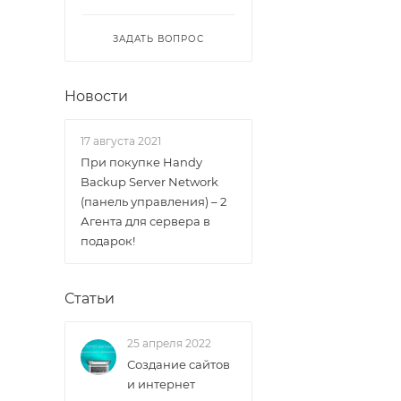
позволяющей 
Поддержка хо
ЗАДАТЬ ВОПРОС
Простое визу
звуковой сиг
Новости
Длительность
правильно под
17 августа 2021
При покупке Handy
Возможность 
Backup Server Network
большей емкос
(панель управления) – 2
Агента для сервера в
подарок!
Статьи
25 апреля 2022
Создание сайтов
и интернет