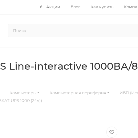
Акции
Блог
Как купить
Компа
 Line-interactive 1000ВА/
—
—
—
Компьютеры
Компьютерная периферия
ИБП (Ис
SKAT-UPS 1000 (24V))