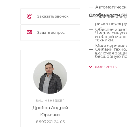
Автоматическ
Особенности SK
Наличие стан
Заказать звонок
риска перегру
Обеспечивает
Чистая синус
Задать вопрос
и общей мощн
техники.
Многоуровнев
Онлайн техно
включая защи
бесшовную по
Применение т
Возможность 
между основн
Подключение 
Точное подде
настройки.
Высокая стаб
Оптимизация 
современных 
ВАШ МЕНЕДЖЕР
Эффективное 
Дробов Андрей
продлевающих
Юрьевич
Повышенная н
8 903 201-24-03