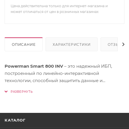
Цена действительна только для интернет-магазина и
может отличаться от цен в розничных магазинах
ОПИСАНИЕ
ХАРАКТЕРИСТИКИ
ОТЗЫВЫ
Powerman Smart 800 INV
– это надежный ИБП,
построенный по линейно-интерактивной
технологии, способный защитить данные и
оборудование во время отключения
электроэнергии или скачков напряжения. Источник
ориентирован на использование для защиты
питания и обеспечения длительной автономной
работы при отключении электросети как
КАТАЛОГ
промышленного, так и бытового