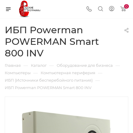
0
ИБП Powerman
POWERMAN Smart
800 INV
—
—
—
Главная
Каталог
Оборудование для бизнеса
—
—
Компьютеры
Компьютерная периферия
—
ИБП (Источники бесперебойного питания)
ИБП Powerman POWERMAN Smart 800 INV