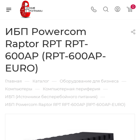
0
ИБП Powercom
Raptor RPT RPT-
600AP (RPT-600AP-
EURO)
—
—
—
Главная
Каталог
Оборудование для бизнеса
—
—
Компьютеры
Компьютерная периферия
—
ИБП (Источники бесперебойного питания)
ИБП Powercom Raptor RPT RPT-600AP (RPT-600AP-EURO)