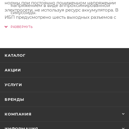
нормы при постоянно пониженном напряжении
напряжением в виде аппроксимированной
электросети, не используя ресурс аккумулятора. В
синусоиды.
ИБП предусмотрено шесть выходных разъемов с
Автоматический регулятор напряжения AVR
батарейной поддержкой. Коммуникационный порт
(Auto Voltage Regulation).
для связи с компьютером позволит своевременно
Микропроцессорное управление.
завершить работу системы с сохранением данных.
ИБП серии RAPTOR, отличаясь невысокой ценой,
Функция сбережения энергии Green Mode.
обеспечат защиту Вашей техники от основных
КАТАЛОГ
Функция холодного старта (включение ИБП в
проблем электросети, занимая минимум рабочего
отсутствии напряжения электросети).
пространства.
АКЦИИ
Защита от короткого замыкания и перегрузки на
выходе.
УСЛУГИ
Защита телефонной, модемной, сетевой линии от
импульсных помех.
БРЕНДЫ
Автоматическая зарядка аккумулятора в
КОМПАНИЯ
выключенном состоянии.
Светодиодная индикация.
ИНФОРМАЦИЯ