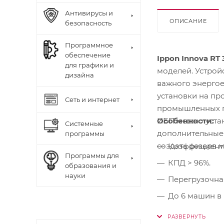
Антивирусы и
ОПИСАНИЕ
безопасность
Программное
обеспечение
Ippon Innova RT 
для графики и
моделей. Устрой
дизайна
важного энергое
установки на пр
Сеть и интернет
промышленных по
Особенности:
ИБП можно устан
Системные
дополнительные 
программы
создать резерв 
Коэффициент м
Программы для
КПД > 96%.
образования и
науки
Перегрузочная
До 6 машин в 
Встроенные и