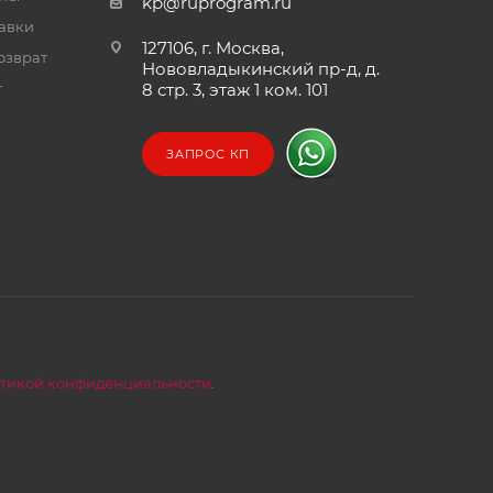
kp@ruprogram.ru
тавки
127106, г. Москва,
озврат
Нововладыкинский пр-д, д.
т
8 стр. 3, этаж 1 ком. 101
ЗАПРОС КП
тикой конфиденциальности
.