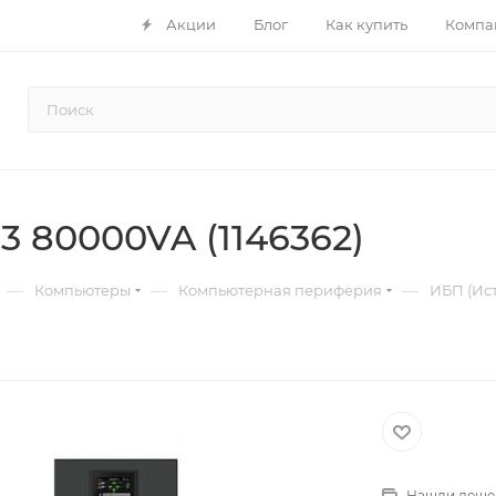
Акции
Блог
Как купить
Компа
3 80000VA (1146362)
—
—
—
Компьютеры
Компьютерная периферия
ИБП (Ис
Нашли деше