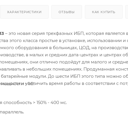
ХАРАКТЕРИСТИКИ
ОТЗЫВЫ
КАК КУПИТЬ
33
– это новая серия трехфазных ИБП, которая являетс
ства этого класса простые в установке, использовании 
мкого оборудования в больницах, ЦОД, на производств
оизводстве, в малых и средних дата-центрах и центрах о
мещениях, они отлично подойдут для малого и средне
авливать в небольших помещениях. Продуманная конст
батарейные модули. До шести ИБП этого типа можно об
мощности и увеличить время работы в соответствии с по
ощности – 1.0.
 способность > 150% - 400 мс.
параллель.
 внешние АКБ и батарейные кабинеты в комплекте.