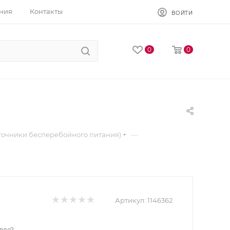
ния
Контакты
ВОЙТИ
0
0
—
точники бесперебойного питания)
Артикул:
1146362
вле?