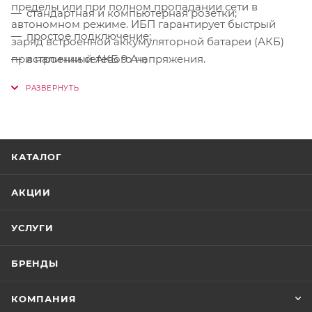
пределы или при полном пропадании сети в
стандартная и компьютерная розетки;
автономном режиме. ИБП гарантирует быстрый
простое подключение;
заряд встроенной аккумуляторной батареи (АКБ)
встроенный АКБ 9 Ач;
при наличии сетевого напряжения.
заряд и защита АКБ;
встроенная стабилизация.
КАТАЛОГ
АКЦИИ
УСЛУГИ
БРЕНДЫ
КОМПАНИЯ