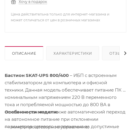
Хочу в подарок
Цена действительна только для интернет-магазина и
может отличаться от цен в розничных магазинах
ОПИСАНИЕ
ХАРАКТЕРИСТИКИ
ОТЗЫВЫ
Бастион SKAT-UPS 800/400
– ИБП с встроенным
стабилизатором для компьютера и офисной
техники. Данная модель обеспечивает питание ПК с
номинальным напряжением 220 В переменного
тока и потребляемой мощностью до 800 ВА в
Особенности модели:
основном режиме, а также автоматический переход
на автономное питание при отклонении
параметров сетевого напряжения за допустимые
микропроцессорное управление;