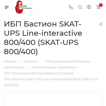
0
ИБП Бастион SKAT-
UPS Line-interactive
800/400 (SKAT-UPS
800/400)
—
—
—
Главная
Каталог
Оборудование для бизнеса
—
—
Компьютеры
Компьютерная периферия
—
ИБП (Источники бесперебойного питания)
ИБП Бастион SKAT-UPS Line-interactive 800/400 (SKAT-UPS
800/400)