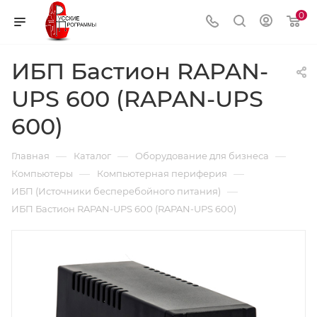
0
ИБП Бастион RAPAN-
UPS 600 (RAPAN-UPS
600)
—
—
—
Главная
Каталог
Оборудование для бизнеса
—
—
Компьютеры
Компьютерная периферия
—
ИБП (Источники бесперебойного питания)
ИБП Бастион RAPAN-UPS 600 (RAPAN-UPS 600)