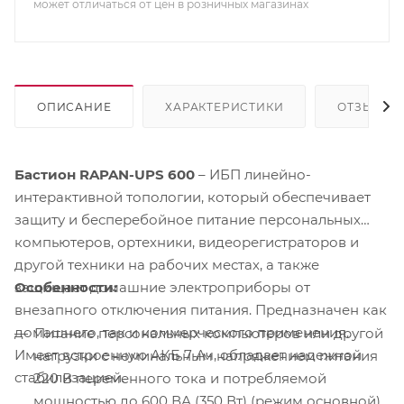
может отличаться от цен в розничных магазинах
ОПИСАНИЕ
ХАРАКТЕРИСТИКИ
ОТЗЫВЫ
Бастион RAPAN-UPS 600
– ИБП линейно-
интерактивной топологии, который обеспечивает
защиту и бесперебойное питание персональных
компьютеров, ортехники, видеорегистраторов и
другой техники на рабочих местах, а также
Особенности:
защищает домашние электроприборы от
внезапного отключения питания. Предназначен как
домашнего, так и коммерческого применения.
Питание персональных компьютеров или другой
Имеет встроенную АКБ 7 Ач, обладает надежной
нагрузки с номинальным напряжением питания
стабилизацией.
220 В переменного тока и потребляемой
мощностью до 600 ВА (350 Вт) (режим основной).