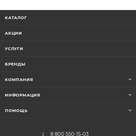
числе запланированные завершения работы
системы питания с помощью программного
КАТАЛОГ
обеспечения по управлению электропитанием
PowerPanel.
АКЦИИ
УСЛУГИ
БРЕНДЫ
КОМПАНИЯ
ИНФОРМАЦИЯ
ПОМОЩЬ
8 800 550-15-03