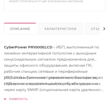
может отличаться от цен в розничных магазинах
ОПИСАНИЕ
ХАРАКТЕРИСТИКИ
ОТЗЫВЫ
CyberPower PR1000ELCD
– ИБП, выполненный по
линейно-интерактивной топологии с выходным
синусоидальным сигналом предназначена для
защиты офисного оборудования, включая ПК,
рабочие станции, сетевые и периферийные
ИБП этой серии может управляться локально через
устройства. Типичное применение в бэк-офисах,
USB или последовательный порты, или удаленно
серверных комнатах и центрах обработки данных.
через карту SNMP (опциональная карта удаленного
управления), что в режиме реального времени
позволяет администраторам и пользователям
осуществлять контроль и конфигурацию ИБП, в том