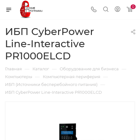
0
ИБП CyberPower
Line-Interactive
PR1000ELCD
—
—
—
Главная
Каталог
Оборудование для бизнеса
—
—
Компьютеры
Компьютерная периферия
—
ИБП (Источники бесперебойного питания)
ИБП CyberPower Line-Interactive PR1000ELCD