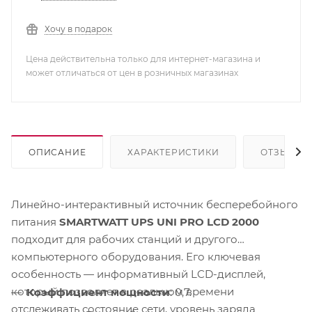
Хочу в подарок
Цена действительна только для интернет-магазина и
может отличаться от цен в розничных магазинах
ОПИСАНИЕ
ХАРАКТЕРИСТИКИ
ОТЗЫВЫ
Линейно-интерактивный источник бесперебойного
питания
SMARTWATT UPS UNI PRO LCD 2000
подходит для рабочих станций и другого
компьютерного оборудования. Его ключевая
особенность — информативный LCD-дисплей,
который позволяет в реальном времени
Коэффициент мощности
: 0,7.
отслеживать состояние сети, уровень заряда