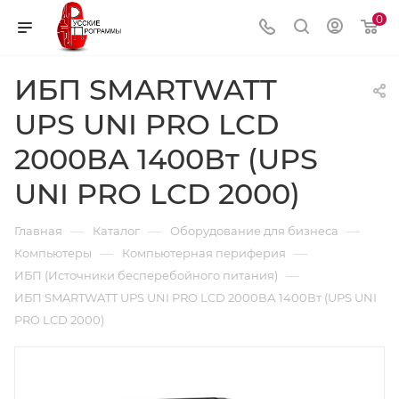
0
ИБП SMARTWATT
UPS UNI PRO LCD
2000ВА 1400Вт (UPS
UNI PRO LCD 2000)
—
—
—
Главная
Каталог
Оборудование для бизнеса
—
—
Компьютеры
Компьютерная периферия
—
ИБП (Источники бесперебойного питания)
ИБП SMARTWATT UPS UNI PRO LCD 2000ВА 1400Вт (UPS UNI
PRO LCD 2000)