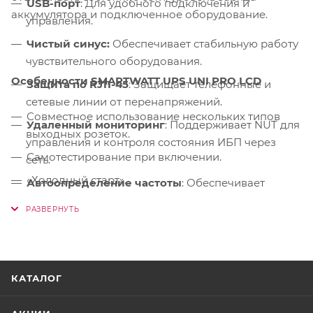
USB-порт
: Для удобного подключения и
аккумулятора и подключенное оборудование.
управления.
Чистый синус:
Обеспечивает стабильную работу
чувствительного оборудования.
Особенности SMARTWATT UPS UNI PRO LCD
Защита по RJ11-45
: Защищает телефонные и
сетевые линии от перенапряжений.
Совместное использование нескольких типов
Удаленный мониторинг
: Поддерживает NUT для
выходных розеток.
управления и контроля состояния ИБП через
Самотестирование при включении.
сеть.
«Холодный старт».
Автоопределение частоты
: Обеспечивает
адаптацию к различным условиям
Заряд АКБ в выключенном состоянии.
электроснабжения.
Связь с ПК для безопасного отключения.
Запуск при восстановлении питания
:
Автоматически возвращает оборудование к
работе после восстановления электроснабжения.
КАТАЛОГ
Срок службы 10 лет.