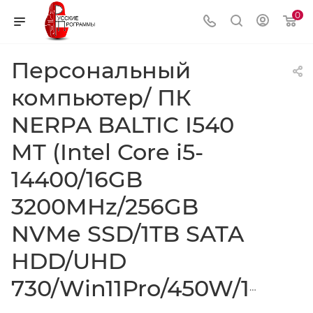
0
Персональный
компьютер/ ПК
NERPA BALTIC I540
MT (Intel Core i5-
14400/16GB
3200MHz/256GB
NVMe SSD/1TB SATA
HDD/UHD
730/Win11Pro/450W/1Y/K&M)