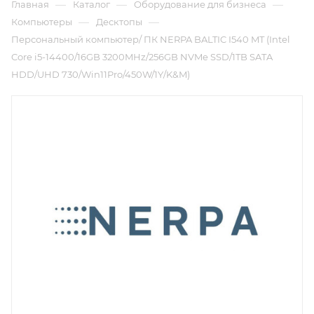
—
—
—
Главная
Каталог
Оборудование для бизнеса
—
—
Компьютеры
Десктопы
Персональный компьютер/ ПК NERPA BALTIC I540 MT (Intel
Core i5-14400/16GB 3200MHz/256GB NVMe SSD/1TB SATA
HDD/UHD 730/Win11Pro/450W/1Y/K&M)