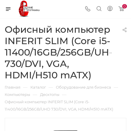
0
Офисный компьютер
INFERIT SLIM (Core i5-
11400/16GB/256GB/UHD
730/DVI, VGA,
HDMI/H510 mATX)
—
—
—
Главная
Каталог
Оборудование для бизнеса
—
—
Компьютеры
Десктопы
Офисный компьютер INFERIT SLIM (Core i5-
11400/16GB/256GB/UHD 730/DVI, VGA, HDMI/H510 mATX)